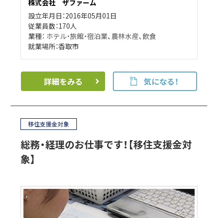
株式会社 ザファーム
設立年月日：2016年05月01日
従業員数：170人
業種：
ホテル・旅館・宿泊業
、
農林水産
、
飲食
就業場所：香取市
詳細をみる
気になる！
移住支援金対象
総務・経理のお仕事です！【移住支援金対
象】