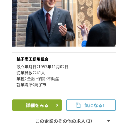
銚子商工信用組合
設立年月日：1953年11月02日
従業員数：241人
業種：
金融・保険・不動産
就業場所：銚子市
詳細をみる
気になる！
この企業のその他の求人（3）