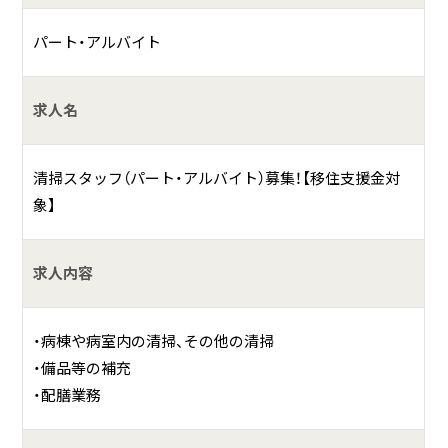
として急性期高度医療の提供に力を注いでいます。
また、1995年より世界に先駆けて電子カルテシステムの本格
パート・アルバイト
運用を開始した実績や、国際的な医療機能評価であるJoint C
ommission International（JCI）から日本初の認証を取得す
求人名
るなど、医療の質の向上に全力で取り組んでいます。
清掃スタッフ（パート・アルバイト）募集！【移住支援金対
象】
求人内容
・病棟や病室内の清掃、その他の清掃
・備品等の補充
・配膳業務