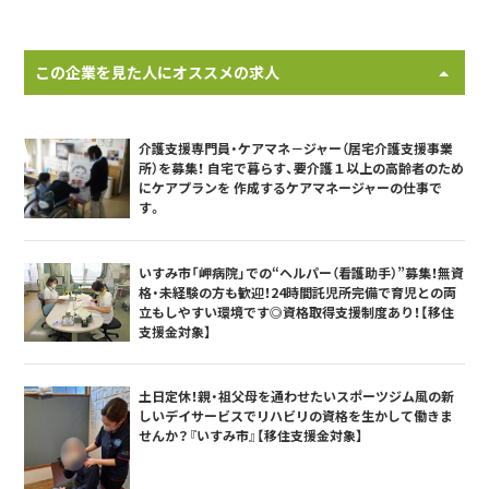
この企業を見た人にオススメの求人
介護支援専門員・ケアマネ－ジャー（居宅介護支援事業
所）を募集！ 自宅で暮らす、要介護１以上の高齢者のため
にケアプランを 作成するケアマネージャーの仕事で
す。
いすみ市「岬病院」での“ヘルパー（看護助手）”募集！無資
格・未経験の方も歓迎！24時間託児所完備で育児との両
立もしやすい環境です◎資格取得支援制度あり！【移住
支援金対象】
土日定休！親・祖父母を通わせたいスポーツジム風の新
しいデイサービスでリハビリの資格を生かして働きま
せんか？『いすみ市』【移住支援金対象】