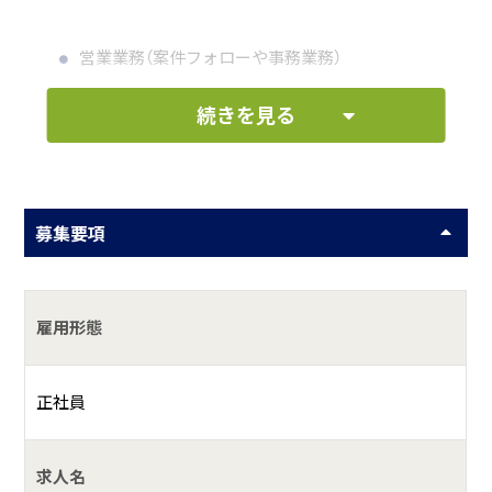
営業業務（案件フォローや事務業務）
続きを見る
何をしている会社？
株式会社キミツ鐵構建設は建設現場の施工管理を中心とす
る企業です。
募集要項
雇用形態
正社員
求人名