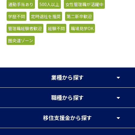
通勤手当あり
500人以上
女性管理職が活躍中
学歴不問
定時退社を推奨
第二新卒歓迎
管理職経験者歓迎
経験不問
職場見学OK
圏央道ゾーン
業種
から探す
職種
から探す
移住支援金
から探す