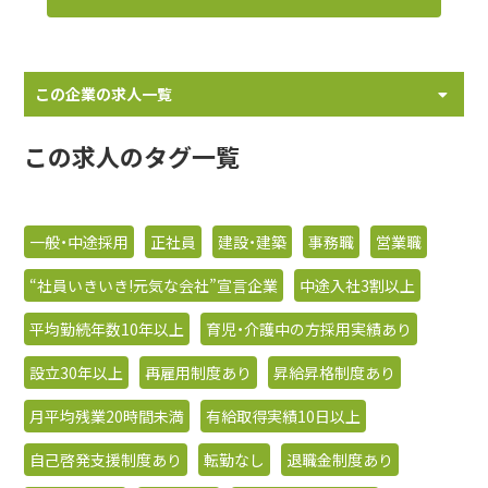
この企業の求人一覧
この求人のタグ一覧
一般・中途採用
正社員
建設・建築
事務職
営業職
“社員いきいき!元気な会社”宣言企業
中途入社3割以上
平均勤続年数10年以上
育児・介護中の方採用実績あり
設立30年以上
再雇用制度あり
昇給昇格制度あり
月平均残業20時間未満
有給取得実績10日以上
自己啓発支援制度あり
転勤なし
退職金制度あり