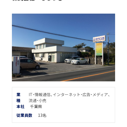
業
IT・情報通信
、
インターネット・広告・メディア
、
種
流通・小売
本
社
千葉県
従業員数
13名