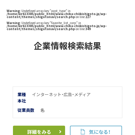
Warning
: Undefined array key "post_type" in
/home/kir613385/public_html/www.chiba-chiikishigoto.jp/wp-
content/themes/shigotonavi/search.php
on line
227
Warning
: Undefined array key "favorite_list_corp" in
/home/kir613385/public_html/www.chiba-chiikishigoto.jp/wp-
content/themes/shigotonavi/search.php
on line
349
企業情報検索結果
業種
インターネット・広告・メディア
本
社
従業員数
名
詳細をみる
気になる！