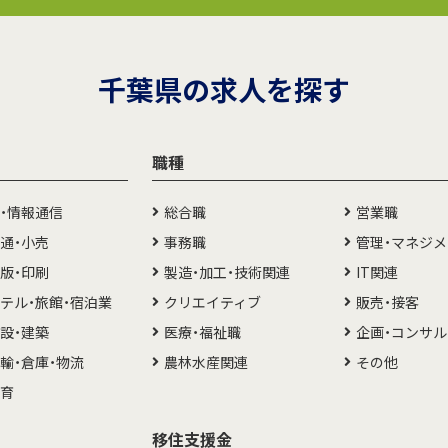
千葉県の求人を探す
職種
T・情報通信
総合職
営業職
通・小売
事務職
管理・マネジ
版・印刷
製造・加工・技術関連
IT関連
テル・旅館・宿泊業
クリエイティブ
販売・接客
設・建築
医療・福祉職
企画・コンサ
輸・倉庫・物流
農林水産関連
その他
教育
移住支援金