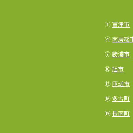
①
富津市
④
南房総
⑦
勝浦市
⑩
旭市
⑬
匝瑳市
⑯
多古町
⑲
長南町