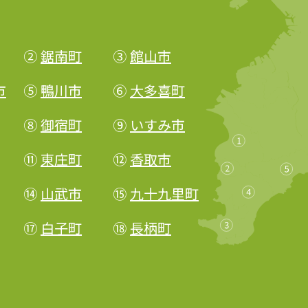
②
鋸南町
③
館山市
市
⑤
鴨川市
⑥
大多喜町
⑧
御宿町
⑨
いすみ市
⑪
東庄町
⑫
香取市
⑭
山武市
⑮
九十九里町
⑰
白子町
⑱
長柄町