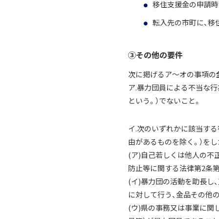
移住支援金の申請時
転入先の市町に、移
③その他の要件
次に掲げるア～オの事項の
ア.暴力団員による不当な行
という。）でないこと。
イ.次のいずれかに該当する
由があるものを除く。）を
(ア)自己若しくは他人の
防止等に関する法律第2条第
(イ)暴力団の活動を助長
に対して行う、金品その他
(ウ)県の事務又は事業に関