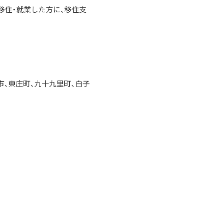
移住・就業した方に、移住支
市、東庄町、九十九里町、白子