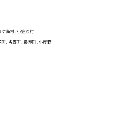
青ケ島村、小笠原村
瀬町、皆野町、長瀞町、小鹿野