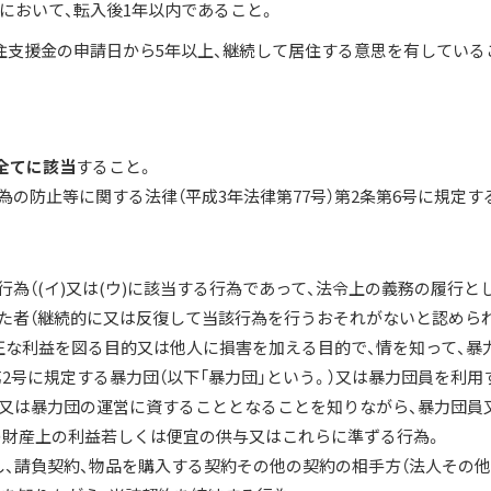
において、転入後1年以内であること。
住支援金の申請日から5年以上、継続して居住する意思を有している
全てに該当
すること。
為の防止等に関する法律（平成3年法律第77号）第2条第6号に規定す
行為（(イ)又は(ウ)に該当する行為であって、法令上の義務の履行
した者（継続的に又は反復して当該行為を行うおそれがないと認められ
不正な利益を図る目的又は他人に損害を加える目的で、情を知って、暴
2号に規定する暴力団（以下「暴力団」という。）又は暴力団員を利用
し、又は暴力団の運営に資することとなることを知りながら、暴力団
の財産上の利益若しくは便宜の供与又はこれらに準ずる行為。
し、請負契約、物品を購入する契約その他の契約の相手方（法人その