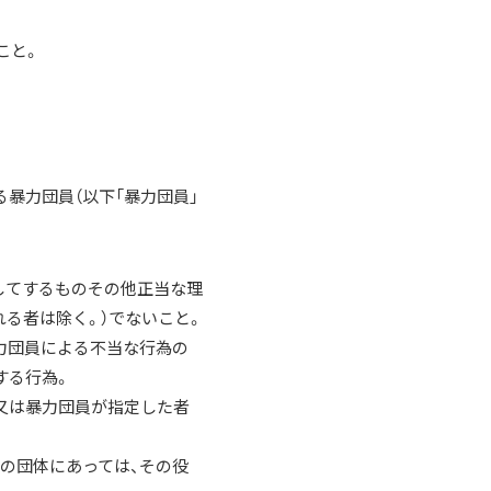
こと。
る暴力団員（以下「暴力団員」
としてするものその他正当な理
る者は除く。）でないこと。
力団員による不当な行為の
する行為。
員又は暴力団員が指定した者
他の団体にあっては、その役