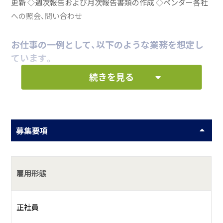
更新 ◇週次報告および月次報告書類の作成 ◇ベンダー各社
への照会、問い合わせ
お仕事の一例として、以下のような業務を想定し
ています。
続きを見る
ユーザー問い合わせ対応
障害対応、定期メンテナンス対応
マイグレーション
募集要項
サーバー新規構築
雇用形態
何をしている会社？
コンピュータシステム、ネットワークシステム等の開発、制
正社員
作、販売、保守運用サービスの提供およびコンサルティング