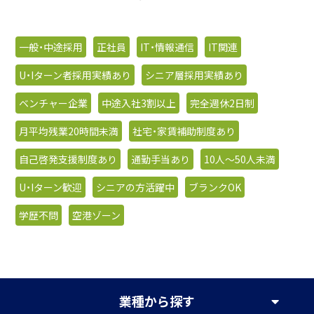
一般・中途採用
正社員
IT・情報通信
IT関連
U・Iターン者採用実績あり
シニア層採用実績あり
ベンチャー企業
中途入社3割以上
完全週休2日制
月平均残業20時間未満
社宅・家賃補助制度あり
自己啓発支援制度あり
通勤手当あり
10人〜50人未満
U・Iターン歓迎
シニアの方活躍中
ブランクOK
学歴不問
空港ゾーン
業種
から探す