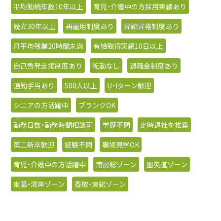
平均勤続年数10年以上
育児・介護中の方採用実績あり
設立30年以上
再雇用制度あり
昇給昇格制度あり
月平均残業20時間未満
有給取得実績10日以上
自己啓発支援制度あり
転勤なし
退職金制度あり
通勤手当あり
500人以上
U・Iターン歓迎
シニアの方活躍中
ブランクOK
勤務日数・勤務時間相談可
学歴不問
定時退社を推奨
第二新卒歓迎
経験不問
職場見学OK
育児・介護中の方活躍中
南房総ゾーン
圏央道ゾーン
東葛・湾岸ゾーン
香取・東総ゾーン