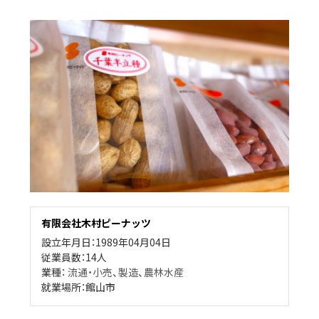
有限会社木村ピーナッツ
設立年月日：1989年04月04日
従業員数：14人
業種：
流通・小売
、
製造
、
農林水産
就業場所：館山市