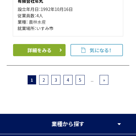
有限会社年丸
設立年月日：1992年10月16日
従業員数：4人
業種：
農林水産
就業場所：いすみ市
詳細をみる
気になる！
1
2
3
4
5
...
»
業種
から探す