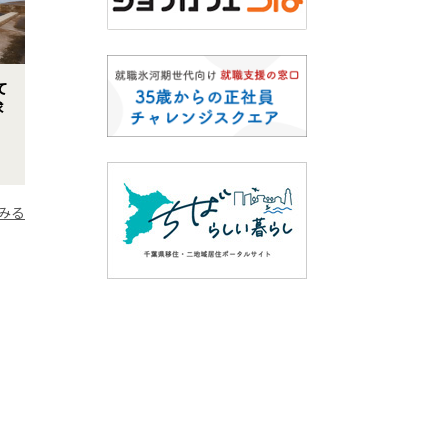
て
求
みる