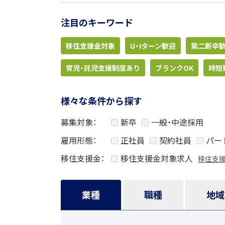
注目のキーワード
移住支援金対象
U・Iターン歓迎
第二新卒
育児・託児支援制度あり
ブランクOK
時短
様々な条件から探す
募集対象
新卒
一般・中途採用
雇用形態
正社員
契約社員
パー
移住支援金
移住支援金対象求人
移住支
業種
職種
地域