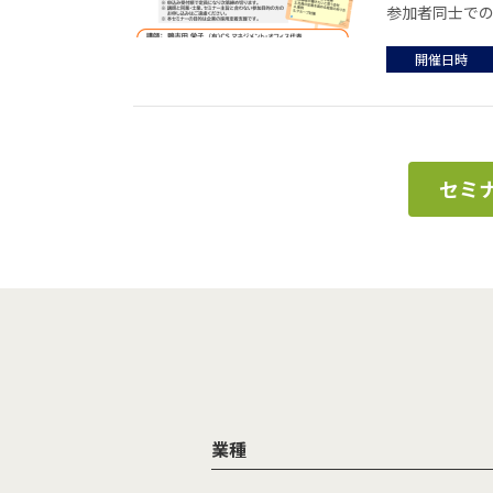
参加者同士での
開催日時
セミ
業種