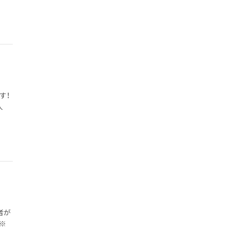
す！
人
者が
※