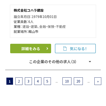
株式会社コハラ建設
設立年月日：1979年10月01日
従業員数：6人
業種：
建設・建築
、
金融・保険・不動産
就業場所：館山市
詳細をみる
気になる！
この企業のその他の求人（3）
1
2
3
4
5
...
10
20
...
»