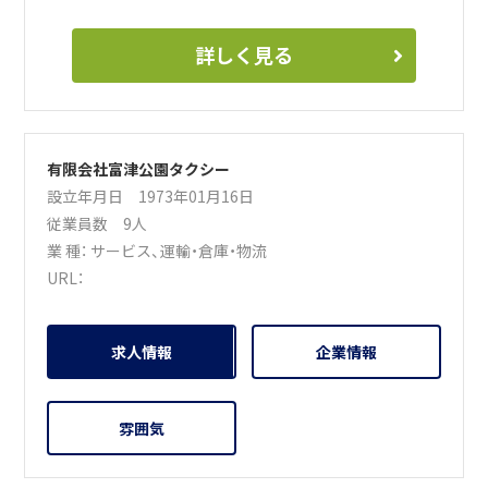
詳しく見る
有限会社富津公園タクシー
設立年月日 1973年01月16日
従業員数 9人
業 種：
サービス
、
運輸・倉庫・物流
URL：
求人情報
企業情報
雰囲気