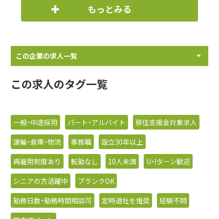
もっとみる
この企業の求人一覧
この求人のタグ一覧
一般・中途採用
パート・アルバイト
移住支援金対象求人
運輸・倉庫・物流
事務職
設立30年以上
再雇用制度あり
転勤なし
10人未満
U・Iターン歓迎
シニアの方活躍中
ブランクOK
勤務日数・勤務時間相談可
定時退社を推奨
経験不問