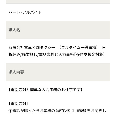
パート・アルバイト
何をしている会社？
当社は創業50年以上の歴史を持つ、富津市・君津市に密着し
求人名
たタクシー会社です。
有限会社富津公園タクシー 【フルタイム一般事務】土日
地域の方々の「足」として、お客様を目的地まで安全にお送り
祝休み/残業無し/電話応対と入力事務【移住支援金対象】
することを大切にしています。
また、富津市が運転免許を返納した方に運賃助成券を配布す
求人内容
るなど、タクシー利用を積極的に支援しているため、将来的
にも需要が安定している会社です。
【電話応対と簡単な入力事務のお仕事です】
【電話応対】
①電話が鳴ったらお客様の【現在地】【目的地】をお聞きし