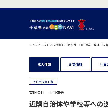
トップページ
>
求人情報
>
有限会社 山口運送 勝浦市内
求人情報
企業情報
社員
移住支援金対象
有限会社 山口運送
近隣自治体や学校等への送