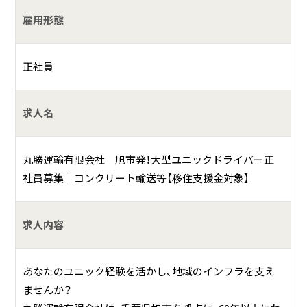
丸勝運輸有限会社は、千葉県旭市を拠点とする運送会社で
雇用形態
す。
主に一般貨物自動車運送事業を行っています。
正社員
具体的には、以下のような様々な種類の貨物を運んでいま
す。
求人名
生乳: 酪農家さんから搾られた大切な生乳を、乳製品工場な
どへ運びます。
丸勝運輸有限会社 旭市発！大型ユニックドライバー正
鮮魚: 港などで水揚げされた新鮮な魚介類を市場や加工場へ
社員募集｜コンクリート輸送等【移住支援金対象】
運びます。
切り花: 美しい切り花を全国各地へ届けます。
求人内容
コンクリート: 建築現場などで使用されるコンクリート製品
を運搬します。
あなたのユニック経験を活かし、地域のインフラを支え
このように、丸勝運輸有限会社は、地域の生活や産業に欠か
ませんか？
せない多様な物流を支えている会社です。特に生乳の運送