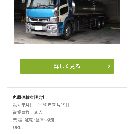
う熱意をお持ちの方を求めています。
もし、私たちの仕事に少しでも興味をお持ちいただけたな
ら、ぜひ一度お話ししてみませんか？皆さんのご応募を心よ
りお待ちしております！
詳しく見る
丸勝運輸有限会社
設立年月日 1958年08月19日
従業員数 30人
業 種：
運輸・倉庫・物流
URL：