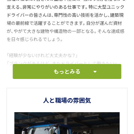
支える、非常にやりがいのある仕事です。特に大型ユニック
ドライバーの皆さんは、専門性の高い技術を活かし、建築現
場の最前線で活躍することができます。自分が運んだ資材
が、やがて大きな建物や構造物の一部となる。そんな達成感
を日々感じられるでしょう。
「経験が少ないけれど大丈夫かな？」
「ブランクがあるけど、またドライバーとして働きたい」
もっとみる
そうお考えの方も、どうぞご安心ください。丸勝運輸には、経
験豊富なベテランドライバーが多数在籍しており、新しい仲
間を丁寧に指導する文化があります。
人と職場の雰囲気
私たちは、安全を最優先に考え、お客様からの信頼を第一に
しています。真面目に業務に取り組める方、チームワークを
大切にできる方、そして何よりも地域社会に貢献したいとい