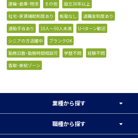
運輸・倉庫・物流
その他
設立30年以上
社宅・家賃補助制度あり
転勤なし
退職金制度あり
通勤手当あり
10人〜50人未満
U・Iターン歓迎
シニアの方活躍中
ブランクOK
勤務日数・勤務時間相談可
学歴不問
経験不問
香取・東総ゾーン
業種
から探す
職種
から探す