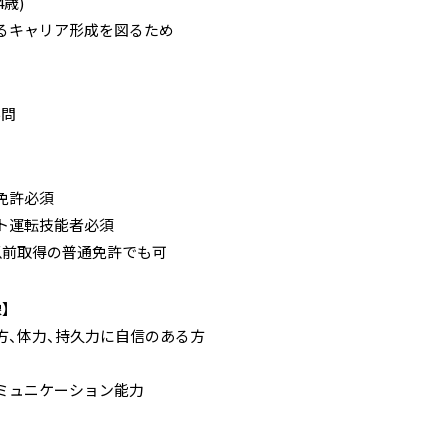
4歳)
るキャリア形成を図るため
不問
免許必須
ト運転技能者必須
.1以前取得の普通免許でも可
】
方、体力、持久力に自信のある方
ミュニケーション能力