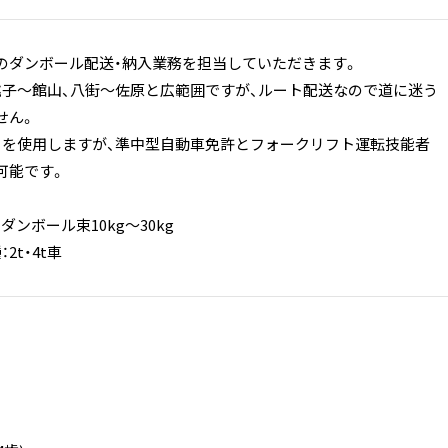
のダンボール配送・納入業務を担当していただきます。
銚子～館山、八街～佐原と広範囲ですが、ルート配送なので道に迷う
せん。
ラックを使用しますが、準中型自動車免許とフォークリフト運転技能者
可能です。
ダンボール束10kg～30kg
2t・4t車