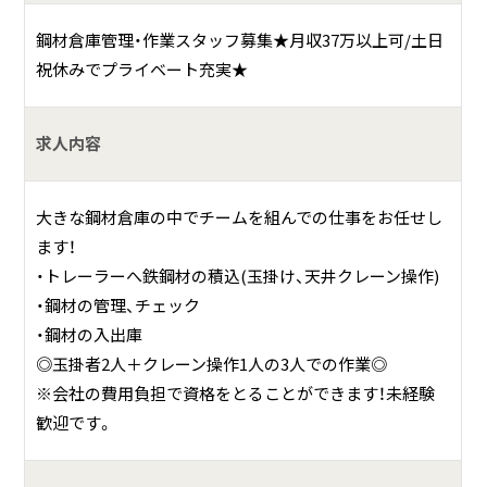
ビルや駅、線路、橋など様々な建築物に使われる鉄鋼材、そん
な鉄鋼業界で安定して長く働くことができるのも魅力の一
鋼材倉庫管理・作業スタッフ募集★月収37万以上可/土日
つです。
祝休みでプライベート充実★
それぞれの営業所や支店では配達や倉庫作業が異なり、大型
車のみ、/レーラーのみ/入出荷管理や玉掛作業/切断や溶接な
求人内容
どの加工作業など多岐にわたります。
大きな鋼材倉庫の中でチームを組んでの仕事をお任せし
ます！
・トレーラーへ鉄鋼材の積込(玉掛け、天井クレーン操作)
・鋼材の管理、チェック
・鋼材の入出庫
◎玉掛者2人＋クレーン操作1人の3人での作業◎
※会社の費用負担で資格をとることができます！未経験
歓迎です。