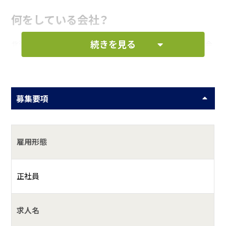
何をしている会社？
続きを見る
北海道、宮城県岩沼市、浦安市に拠点を持つ「鉄の総合物流会
社」。
トラックやトレーラーでの陸送、船や鉄道を利用したモーダ
ルシフト、倉庫入出荷や資材の加工を一括で行う3PLを取り
募集要項
入れています。
具体的には？
雇用形態
丸吉ロジ株式会社は北海道に本社と他営業所、また宮城県岩
沼市や千葉県浦安市に拠点を持つ「鉄の総合物流会社」です。
トラックやトレーラーでの陸送、船や鉄道を利用したモーダ
正社員
ルシフト、倉庫入出荷や資材の加工を一括で行い3PLを取り
入れるなど運送会社としての枠にとらわれず、世の中に必要
求人名
とされる企業になるため革新を続けています。