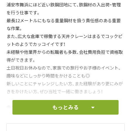
浦安市舞浜にほど近い鉄鋼団地にて、鉄鋼材の入出荷・管理
を行う仕事です。
最長12メートルにもなる重量鋼材を扱う責任感のある重要
な作業。
また、広大な倉庫で稼働する天井クレーンはまるでコックピ
ットのようでカッコイイです！
未経験や他業界からの転職者も多数、会社費用負担で資格取
得ができます。
土日祝日お休みなので、家族での旅行やお子様のイベント、
趣味などにしっかり時間をかけることも◎
新しいことにチャレンジしたい方、また経験があり更にみが
きをかけたい方、ぜひ当社で一緒に働きましょう！
もっとみる
●会社見学のみもOK●
まずは広大な倉庫、トレーラーなど見に来ませんか？興味が
あればそのまま面接もできます。