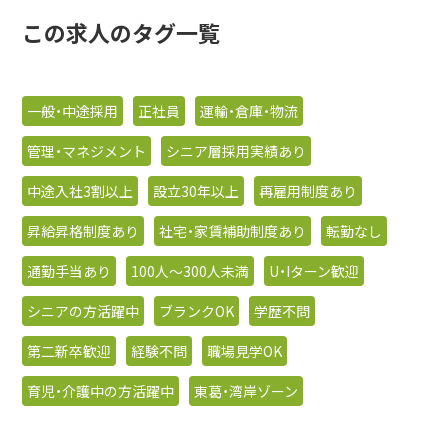
この求人のタグ一覧
一般・中途採用
正社員
運輸・倉庫・物流
管理・マネジメント
シニア層採用実績あり
中途入社3割以上
設立30年以上
再雇用制度あり
昇給昇格制度あり
社宅・家賃補助制度あり
転勤なし
通勤手当あり
100人〜300人未満
U・Iターン歓迎
シニアの方活躍中
ブランクOK
学歴不問
第二新卒歓迎
経験不問
職場見学OK
育児・介護中の方活躍中
東葛・湾岸ゾーン