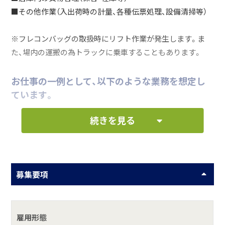
■その他作業（入出荷時の計量、各種伝票処理、設備清掃等）
※フレコンバッグの取扱時にリフト作業が発生します。ま
た、場内の運搬の為トラックに乗車することもあります。
お仕事の一例として、以下のような業務を想定し
ています。
続きを見る
フォークリフトによるフレコンの運搬
トラックへのフレコン積込・運搬
ホイストを用いたフレコンのはい付け作業
募集要項
大型設備の清掃
何をしている会社？
雇用形態