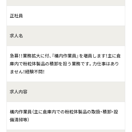
国内外貨物の荷役・保管・出荷作業から輸出入貨物の通関手
正社員
続きまでをトータルで担う総合物流企業です。
具体的には？
求人名
当社は、名古屋港エリアをメインに、化学品等の各種原料を
中心とした多品種国内外貨物の港湾荷役（船からの貨物荷揚
急募！！業務拡大に付、『構内作業員』を増員します！主に倉
げや船積み）・保管・出荷までの作業をトータルで実施すると
庫内で粉粒体製品の積卸を担う業務です。力仕事はあり
ともに、輸出入貨物に係る通関手続き等の各種貿易事務を行
ません！経験不問！
う港湾運送元請事業者です。
名古屋港で唯一バラ貨物を短時間で積み卸し可能な私設岸
求人内容
壁「由良埠頭」を設置、またコンテナ貨物にも対応するため多
目的の倉庫群を備えるなど、総合物流会社として多種多様な
顧客ニーズに応えるオペレーション体制を整備しています。
構内作業員（主に倉庫内での粉粒体製品の取扱・積卸・設
２０２０年に袖ケ浦市に新規営業所を開設し、地元の皆様に
備清掃等）
末永く愛される企業となるべく励んでおります。