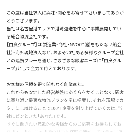
この度は当社求人に興味・関心をお寄せ下さいましてありが
とうございます。
当社は名古屋港エリアで港湾運送を中心に事業展開してい
る総合物流会社です。
【由良グループ】は 製造業・商社・NVOCC（船をもたない船会
社）・海外現地法人など、およそ20社ある多様なグループ会社
との連携プレーを通じ、さまざまな顧客ニーズに「由良グル
ープ」として全力で応えております。
お客様の信頼を得て間もなく創業80年。
これからも安定した経営基盤にあぐらをかくことなく、顧客
に寄り添い最適な物流プランを常に提案し、それを現場でカ
タチにし続けることで100年企業を創り上げていくのは、当
社にピンときた「あなた」です。
すぐに働きたい意欲的な皆様からのご応募をお待ちしてお