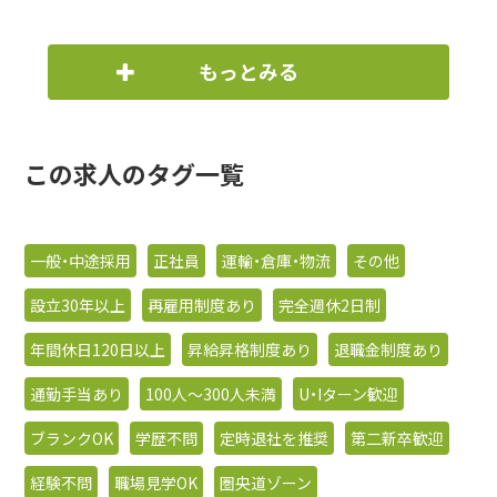
もっとみる
この求人のタグ一覧
一般・中途採用
正社員
運輸・倉庫・物流
その他
設立30年以上
再雇用制度あり
完全週休2日制
年間休日120日以上
昇給昇格制度あり
退職金制度あり
通勤手当あり
100人〜300人未満
U・Iターン歓迎
ブランクOK
学歴不問
定時退社を推奨
第二新卒歓迎
経験不問
職場見学OK
圏央道ゾーン