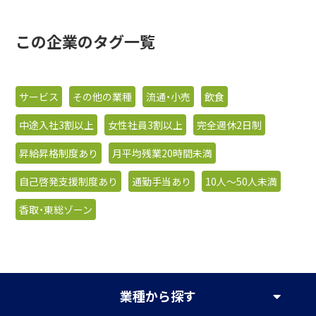
この企業のタグ一覧
サービス
その他の業種
流通・小売
飲食
中途入社3割以上
女性社員3割以上
完全週休2日制
昇給昇格制度あり
月平均残業20時間未満
自己啓発支援制度あり
通勤手当あり
10人〜50人未満
香取・東総ゾーン
業種
から探す