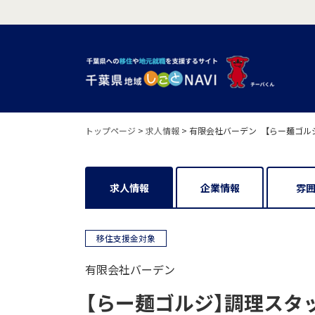
トップページ
>
求人情報
>
有限会社バーデン 【らー麺ゴル
求人情報
企業情報
雰
移住支援金対象
有限会社バーデン
【らー麺ゴルジ】調理スタ