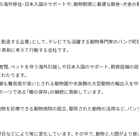
の海外移住・日本入国のサポートや、動物飼育に最適な獣舎・犬舎の
を創造する企業」として、テレビでも活躍する動物専門家のパンク町
を真剣に考えて行動する会社です。
管理、ペットを伴う海外引越しや日本入国のサポート、飼育設備の設
にわたります。
め最も難易度が高いとされる動物園や水族館の大型動物の輸出入を中
の一つである「種の保存」の継続に貢献しています。
動物を診療できる動物病院の設立、駆除された動物の活用など、パン
都合などにより常に変化しています。その中で、動物と人間がより良