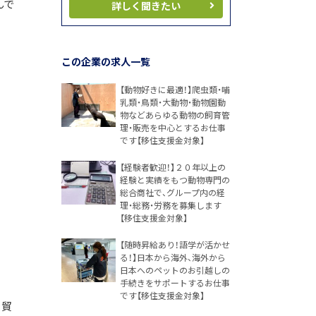
んで
詳しく聞きたい
この企業の求人一覧
【動物好きに最適！】爬虫類・哺
乳類・鳥類・大動物・動物園動
物などあらゆる動物の飼育管
理・販売を中心とするお仕事
です【移住支援金対象】
【経験者歓迎！】２０年以上の
経験と実績をもつ動物専門の
総合商社で、グループ内の経
理・総務・労務を募集します
【移住支援金対象】
【随時昇給あり！語学が活かせ
る！】日本から海外、海外から
日本へのペットのお引越しの
手続きをサポートするお仕事
です【移住支援金対象】
と貿