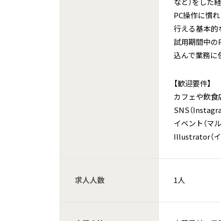
など）をした
PC操作に慣
行える基本的
試用期間中の
込んで業務に
【歓迎要件】
カフェや飲食
SNS（Inst
イベント（マ
Illustra
求人人数
1人