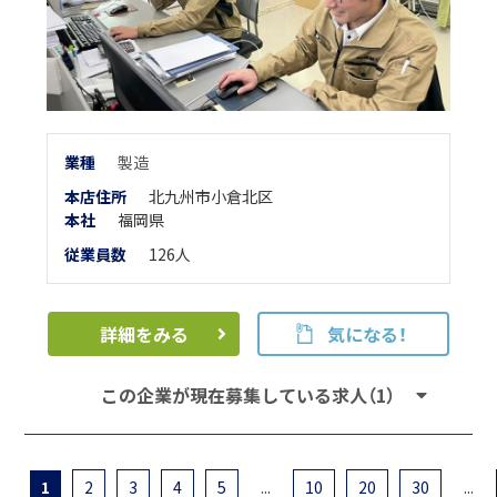
業
種
製造
本店住所
北九州市小倉北区
本
社
福岡県
従業員数
126人
詳細をみる
気になる！
この企業が現在募集している求人（1）
1
2
3
4
5
...
10
20
30
...