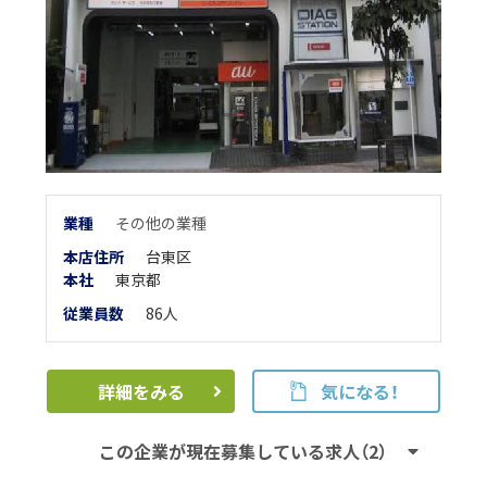
業
種
その他の業種
本店住所
台東区
本
社
東京都
従業員数
86人
詳細をみる
気になる！
この企業が現在募集している求人（2）