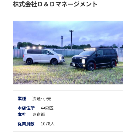
株式会社Ｄ＆Ｄマネージメント
業
種
流通・小売
本店住所
中央区
本
社
東京都
従業員数
1078人