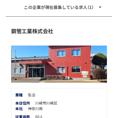
この企業が現在募集している求人（1）
鋼管工業株式会社
業
種
製造
本店住所
川崎市川崎区
本
社
神奈川県
従業員数
60人