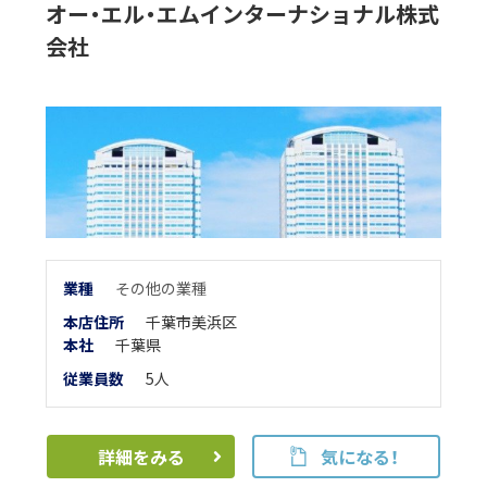
オー・エル・エムインターナショナル株式
会社
業
種
その他の業種
本店住所
千葉市美浜区
本
社
千葉県
従業員数
5人
詳細をみる
気になる！