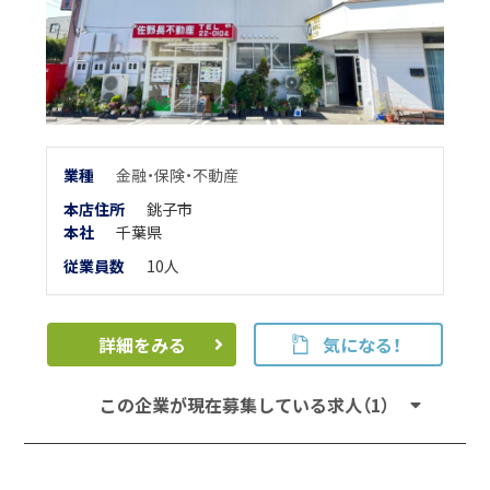
業
種
金融・保険・不動産
本店住所
銚子市
本
社
千葉県
従業員数
10人
詳細をみる
気になる！
この企業が現在募集している求人（1）