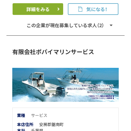
詳細をみる
気になる！
この企業が現在募集している求人（2）
有限会社ポパイマリンサービス
業
種
サービス
本店住所
安房郡鋸南町
本
社
千葉県