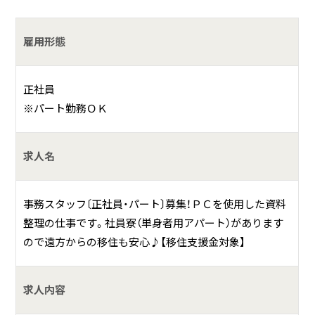
何をしている会社？
◆港湾維持管理に関する調査
雇用形態
◆海洋環境に関する調査
正社員
海洋調査の専門家集団として、確かな技術力とサポートで、
※パート勤務ＯＫ
お客様のニーズにしっかりとお応え致します。
求人名
事務スタッフ〔正社員・パート〕募集！ＰＣを使用した資料
整理の仕事です。社員寮（単身者用アパート）があります
ので遠方からの移住も安心♪【移住支援金対象】
求人内容