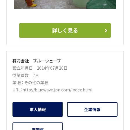
詳しく見る
株式会社 ブルーウェーブ
設立年月日 2014年07月20日
従業員数 7人
業 種：
その他の業種
URL：
http://bluewave.jpn.com/index.html
求人情報
企業情報
雰囲気