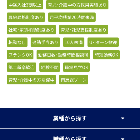
中途入社3割以上
育児・介護中の方採用実績あり
昇給昇格制度あり
月平均残業20時間未満
社宅・家賃補助制度あり
育児・託児支援制度あり
転勤なし
通勤手当あり
10人未満
U・Iターン歓迎
ブランクOK
勤務日数・勤務時間相談可
時短勤務OK
第二新卒歓迎
経験不問
職場見学OK
育児・介護中の方活躍中
南房総ゾーン
業種
から探す
職種
から探す