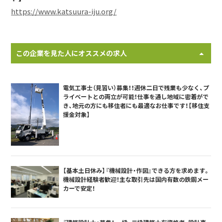
https://www.katsuura-iju.org/
この企業を見た人にオススメの求人
電気工事士（見習い）募集！！週休二日で残業も少なく、プ
ライベートとの両立が可能！仕事を通し地域に密着がで
き、地元の方にも移住者にも最適なお仕事です！【移住支
援金対象】
【基本土日休み】『機械設計・作図』できる方を求めます。
機械設計経験者歓迎！主な取引先は国内有数の鉄鋼メー
カーで安定！