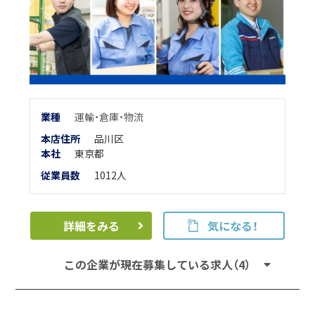
業
種
運輸・倉庫・物流
本店住所
品川区
本
社
東京都
従業員数
1012人
詳細をみる
気になる！
この企業が現在募集している求人（4）