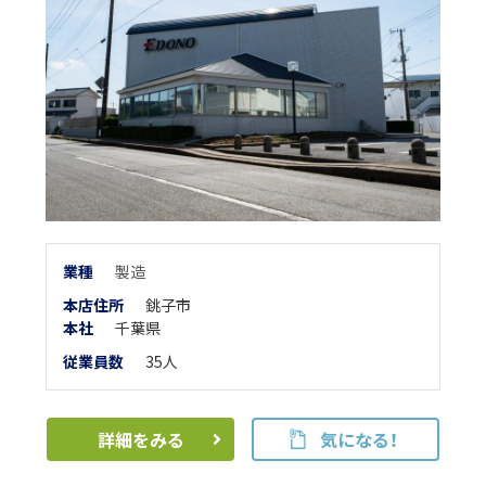
業
種
製造
本店住所
銚子市
本
社
千葉県
従業員数
35人
詳細をみる
気になる！