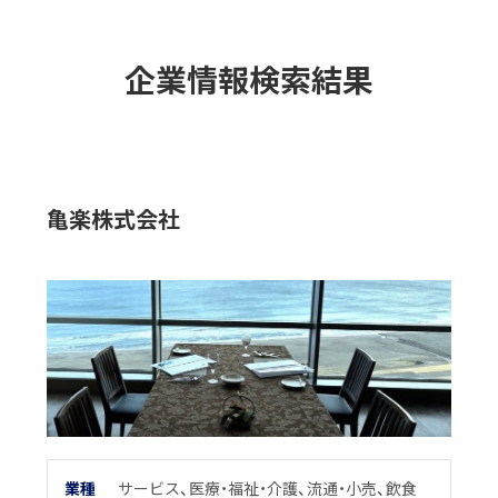
企業情報検索結果
亀楽株式会社
業
種
サービス
、
医療・福祉・介護
、
流通・小売
、
飲食