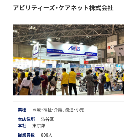
アビリティーズ・ケアネット株式会社
業
種
医療・福祉・介護
、
流通・小売
本店住所
渋谷区
本
社
東京都
従業員数
808人