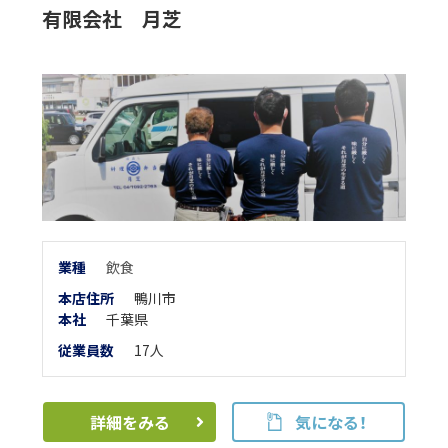
有限会社 月芝
業
種
飲食
本店住所
鴨川市
本
社
千葉県
従業員数
17人
詳細をみる
気になる！