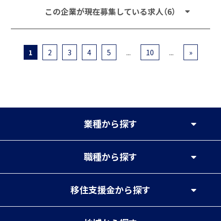
この企業が現在募集している求人（6）
1
2
3
4
5
...
10
...
»
業種
から探す
職種
から探す
移住支援金
から探す