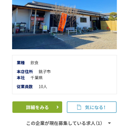
業
種
飲食
本店住所
銚子市
本
社
千葉県
従業員数
10人
詳細をみる
気になる！
この企業が現在募集している求人（1）