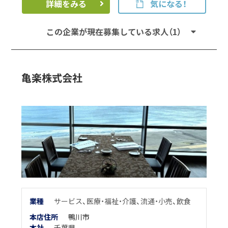
詳細をみる
気になる！
この企業が現在募集している求人（1）
亀楽株式会社
業
種
サービス
、
医療・福祉・介護
、
流通・小売
、
飲食
本店住所
鴨川市
本
社
千葉県