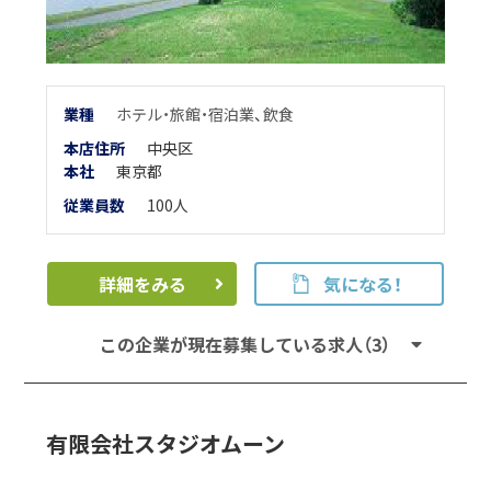
業
種
ホテル・旅館・宿泊業
、
飲食
本店住所
中央区
本
社
東京都
従業員数
100人
詳細をみる
気になる！
この企業が現在募集している求人（3）
有限会社スタジオムーン