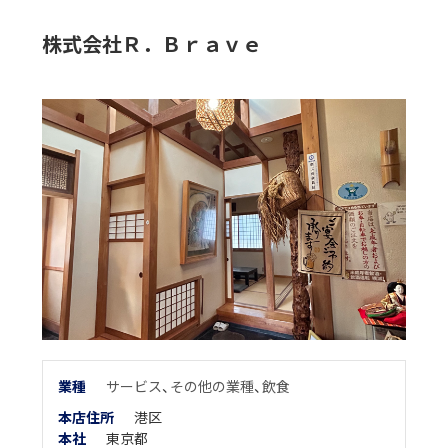
株式会社Ｒ．Ｂｒａｖｅ
業
種
サービス
、
その他の業種
、
飲食
本店住所
港区
本
社
東京都