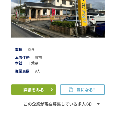
業
種
飲食
本店住所
旭市
本
社
千葉県
従業員数
9人
詳細をみる
気になる！
この企業が現在募集している求人（4）