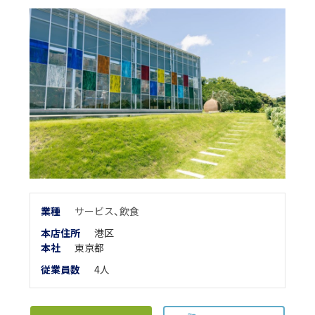
業
種
サービス
、
飲食
本店住所
港区
本
社
東京都
従業員数
4人