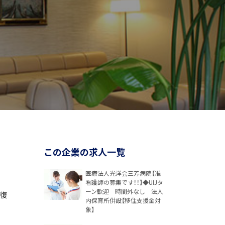
この企業の求人一覧
医療法人光洋会三芳病院【准
看護師の募集です！！】◆UIJタ
ーン歓迎 時間外なし 法人
復
内保育所併設【移住支援金対
象】