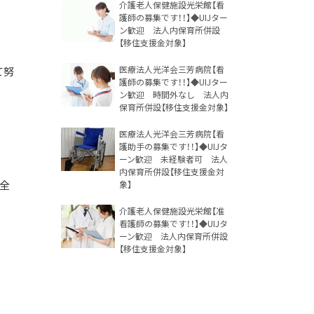
介護老人保健施設光栄館【看
護師の募集です！！】◆UIJター
ン歓迎 法人内保育所併設
【移住支援金対象】
医療法人光洋会三芳病院【看
て努
護師の募集です！！】◆UIJター
ン歓迎 時間外なし 法人内
保育所併設【移住支援金対象】
医療法人光洋会三芳病院【看
護助手の募集です！！】◆UIJタ
ーン歓迎 未経験者可 法人
内保育所併設【移住支援金対
全
象】
介護老人保健施設光栄館【准
看護師の募集です！！】◆UIJタ
ーン歓迎 法人内保育所併設
【移住支援金対象】