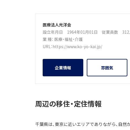
医療法人光洋会
設立年月日 1964年01月01日
従業員数 31
業 種：
医療・福祉・介護
URL：
https://www.ko-yo-kai.jp/
企業情報
雰囲気
周辺の移住・定住情報
千葉県は、東京に近いエリアでありながら、自然