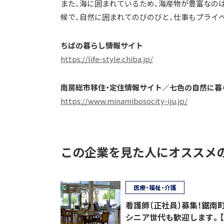
また、海に囲まれているため、海産物が豊富なの
候で、自然に囲まれてのびのびと、仕事もプライ
ちばの暮らし情報サイト
https://life-style.chiba.jp/
南房総市移住・定住情報サイト／七色の自然に暮
https://www.minamibosocity-iju.jp/
この企業を見た人にオススメ
医療・福祉・介護
看護師〔正社員〕募集！鋸南
シニア世代も歓迎します。【