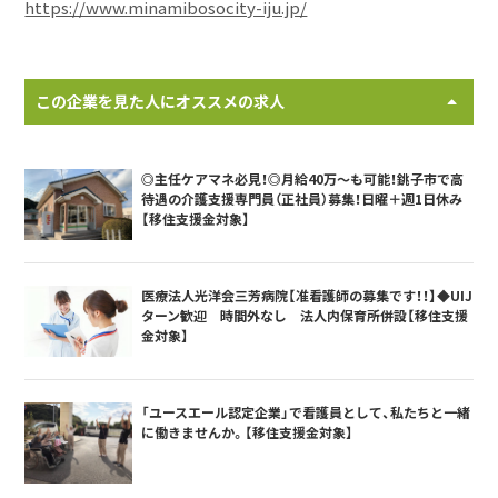
https://www.minamibosocity-iju.jp/
この企業を見た人にオススメの求人
◎主任ケアマネ必見！◎月給40万〜も可能！銚子市で高
待遇の介護支援専門員（正社員）募集！日曜＋週1日休み
【移住支援金対象】
医療法人光洋会三芳病院【准看護師の募集です！！】◆UIJ
ターン歓迎 時間外なし 法人内保育所併設【移住支援
金対象】
「ユースエール認定企業」で看護員として、私たちと一緒
に働きませんか。【移住支援金対象】