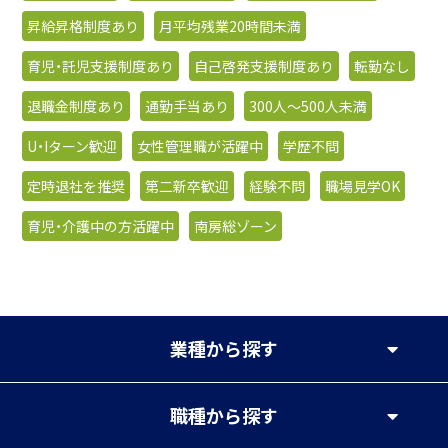
昇給昇格制度あり
月平均残業20時間未満
育児・託児支援制度あり
自己啓発支援制度あり
転勤なし
退職金制度あり
通勤手当あり
300人〜500人未満
U・Iターン歓迎
女性管理職が活躍中
学歴不問
定時退社を推奨
第二新卒歓迎
経験不問
職場見学OK
育児・介護中の方活躍中
南房総ゾーン
業種
から探す
職種
から探す