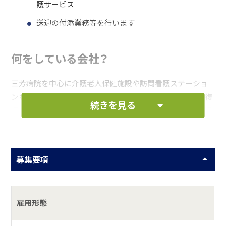
護サービス
送迎の付添業務等を行います
何をしている会社？
三芳病院を中心に介護老人保健施設や訪問看護ステーショ
ンなどを運営し、治療からデイケア、訪問看護、そして社会復
続きを見る
帰の活動に至るまで、一貫した体制の中でよりよい医療の提
供に努めています。
具体的には？
募集要項
三芳病院（精神科・心療内科・内科）・介護老人保健施設光栄
館・南房総ファミリアクリニック（内科・皮膚科・小児科・整形
外科・眼科）・まごころ訪間看護ステーション
雇用形態