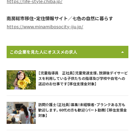
https://life-style.chiba.jp/
南房総市移住・定住情報サイト／七色の自然に暮らす
https://www.minamibosocity-iju.jp/
この企業を見た人にオススメの求人
【児童指導員 正社員】児童発達支援、放課後デイサービ
スを利用している子供たちの指導及び学校や自宅への
送迎のお仕事です【移住支援金対象】
訪問介護士〔正社員〕募集！未経験者・ブランクある方も
歓迎します。60代の方も歓迎（パート勤務）【移住支援金
対象】