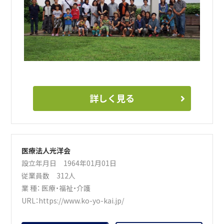
詳しく見る
医療法人光洋会
設立年月日 1964年01月01日
従業員数 312人
業 種：
医療・福祉・介護
URL：
https://www.ko-yo-kai.jp/