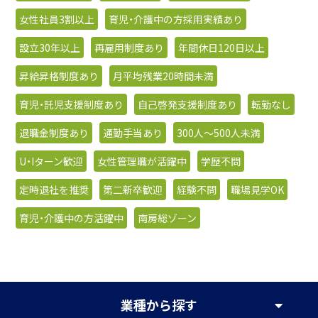
女性社員3割以上
育児・介護中の方採用実績あり
設立30年以上
再雇用制度あり
年間休日120日以上
昇給昇格制度あり
月平均残業20時間未満
育児・託児支援制度あり
自己啓発支援制度あり
転勤なし
退職金制度あり
通勤手当あり
300人〜500人未満
U・Iターン歓迎
女性管理職が活躍中
学歴不問
定時退社を推奨
第二新卒歓迎
経験不問
職場見学OK
育児・介護中の方活躍中
南房総ゾーン
業種
から探す