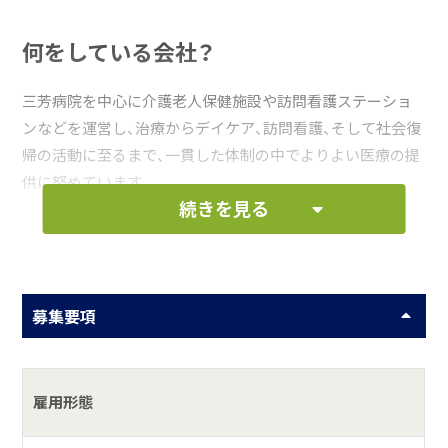
何をしている会社？
三芳病院を中心に介護老人保健施設や訪問看護ステーショ
ンなどを運営し、治療からデイケア、訪問看護、そして社会復
帰の活動に至るまで、一貫した体制の中でよりよい医療の提
供に努めています。
続きを見る
具体的には？
三芳病院（精神科・心療内科・内科）・介護老人保健施設光栄
館・南房総ファミリアクリニック（内科・皮膚科・小児科・整形
募集要項
外科・眼科）・まごころ訪間看護ステーション
雇用形態