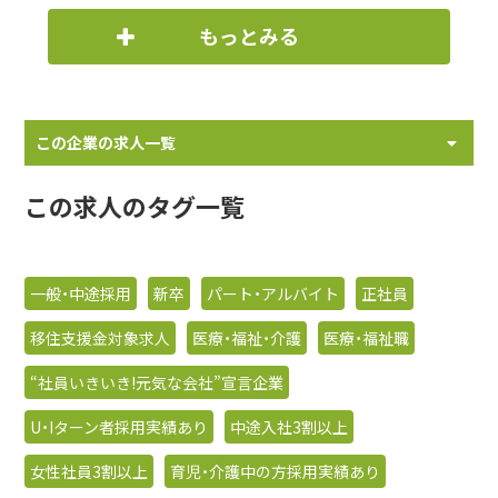
もっとみる
この企業の求人一覧
この求人のタグ一覧
一般・中途採用
新卒
パート・アルバイト
正社員
移住支援金対象求人
医療・福祉・介護
医療・福祉職
“社員いきいき!元気な会社”宣言企業
U・Iターン者採用実績あり
中途入社3割以上
女性社員3割以上
育児・介護中の方採用実績あり