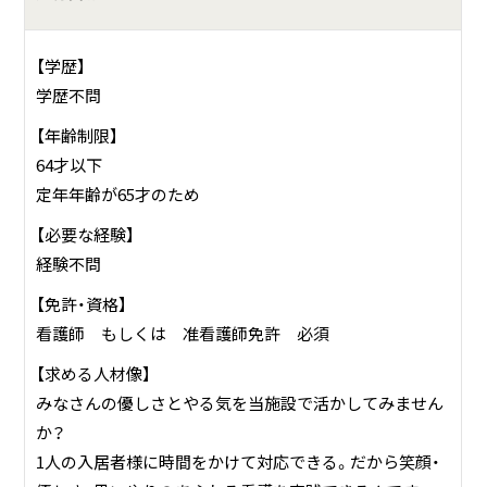
です。
介護認定により「要支援1」以上の認定を受けている高齢者の
【学歴】
方にご利用頂けるサービスです。
学歴不問
定員15名（１日の利用）
【年齢制限】
64才以下
定年年齢が65才のため
【必要な経験】
経験不問
【免許・資格】
看護師 もしくは 准看護師免許 必須
【求める人材像】
みなさんの優しさとやる気を当施設で活かしてみません
か？
1人の入居者様に時間をかけて対応できる。だから笑顔・