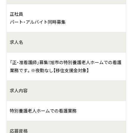
正社員
◆ショートステイ
パート・アルバイト同時募集
短期間・一時的もしくは定期的に入所して、日常生活上の支
援や機能訓練等のサービスが受けられます。
介護認定により「要支援１」以上の認定を受けている高齢者
求人名
の方にご利用頂けるサービスです。定員10名
「正・准看護師」募集！旭市の特別養護老人ホームでの看護
◆特別養護老人ホーム東風荘 松里館
業務です。※夜勤なし【移住支援金対象】
旭市にお住まいの方を対象とした地域密着型の施設です。２
つの生活単位（ユニット）から構成され、全部屋個室となって
います。介護認定により原則「要介護3」以上の認定を受けて
求人内容
いる高齢者の方にご利用頂ける施設です。定員16名
特別養護老人ホームでの看護業務
◆デイサービス
旭市にお住いの方を対象として日中、デイサービスセンター
に通って頂き、日常生活のお世話や機能訓練を行うサービス
応募資格