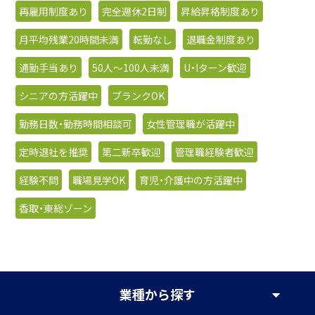
再雇用制度あり
完全週休2日制
昇給昇格制度あり
月平均残業20時間未満
転勤なし
退職金制度あり
通勤手当あり
50人〜100人未満
U・Iターン歓迎
シニアの方活躍中
ブランクOK
勤務日数・勤務時間相談可
女性管理職が活躍中
定時退社を推奨
第二新卒歓迎
管理職経験者歓迎
経験不問
職場見学OK
育児・介護中の方活躍中
香取・東総ゾーン
業種
から探す