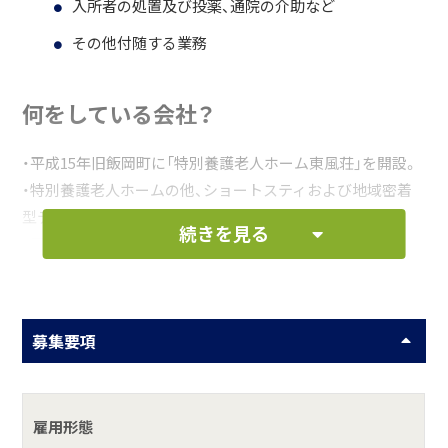
入所者の処置及び投薬、通院の介助など
その他付随する業務
何をしている会社？
・平成15年旧飯岡町に「特別養護老人ホーム東風荘」を開設。
・特別養護老人ホームの他、ショートスティおよび地域密着
型ディサービスを併設。
続きを見る
・平成19年、サテライト型ユニット型地域密着型小規模特養
開設
具体的には？
募集要項
◆特別養護老人ホーム 東風荘
身体的または精神的な障害により常時介護が必要とされる
方で、介護認定により原則「要介護3」以上の認定を受けてい
雇用形態
る高齢者の方にご利用頂ける施設です。 定員70名