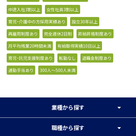
中途入社3割以上
女性社員3割以上
育児・介護中の方採用実績あり
設立30年以上
再雇用制度あり
完全週休2日制
昇給昇格制度あり
月平均残業20時間未満
有給取得実績10日以上
育児・託児支援制度あり
転勤なし
退職金制度あり
通勤手当あり
300人〜500人未満
業種
から探す
職種
から探す