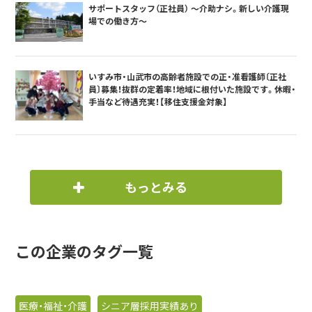
サポートスタッフ（正社員） ～介助ナシ。新しい介護現
場での働き方～
いすみ市・山武市の高齢者施設での正・准看護師〔正社
員〕募集！抜群の定着率！地域に根付いた施設です。休暇・
手当など待遇充実！【移住支援金対象】
もっとみる
この企業のタグ一覧
医療・福祉・介護
シニア層採用実績あり