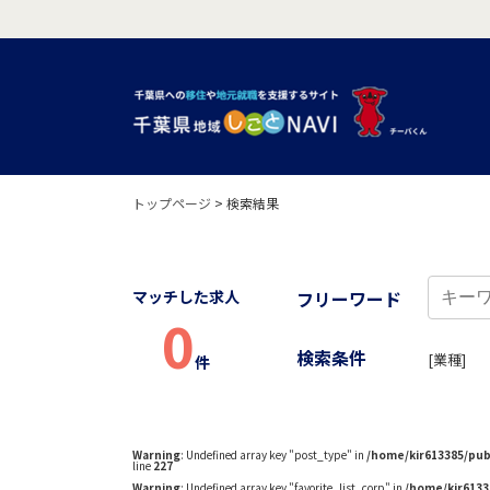
トップページ
>
検索結果
マッチした求人
フリーワード
0
検索条件
[業種]
件
Warning
: Undefined array key "post_type" in
/home/kir613385/pub
line
227
Warning
: Undefined array key "favorite_list_corp" in
/home/kir6133