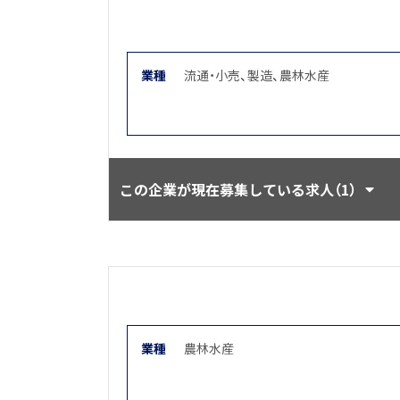
業種
流通・小売
、
製造
、
農林水産
この企業が現在募集している求人（1）
業種
農林水産