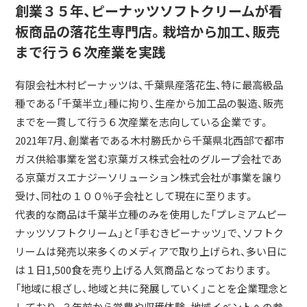
創業３５年、ピーナッツソフトクリームが看
板商品の落花生専門店。栽培から加工、販売
まで行う６次産業を実践
有限会社木村ピーナッツは、千葉県産落花生、特に最高級品
種である「千葉半立」種に拘り、生産から加工品の製造、販売
までを一貫して行う６次産業を志向している企業です。
2021年7月、創業者である木村勝氏から千葉県北西部で都市
ガス供給事業を営む京葉ガス株式会社のグループ会社であ
る京葉ガスエナジーソリューション株式会社が事業を譲り
受け、同社の１００％子会社として現在に至ります。
代表的な商品は千葉半立種のみを使用した「プレミアムピー
ナッツソフトクリーム」と「手むきピーナッツ」で、ソフトク
リームは発売以来多くのメディアで取り上げられ、多い日に
は１日1,500食を売り上げる人気商品となっております。
「地域に根ざし、地域と共に発展していく」ことを企業理念と