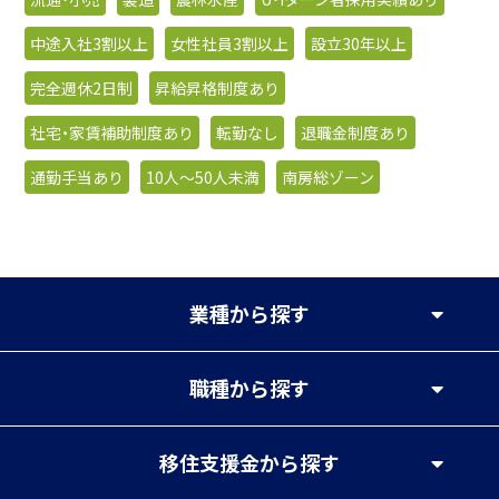
中途入社3割以上
女性社員3割以上
設立30年以上
完全週休2日制
昇給昇格制度あり
社宅・家賃補助制度あり
転勤なし
退職金制度あり
通勤手当あり
10人〜50人未満
南房総ゾーン
業種
から探す
職種
から探す
移住支援金
から探す