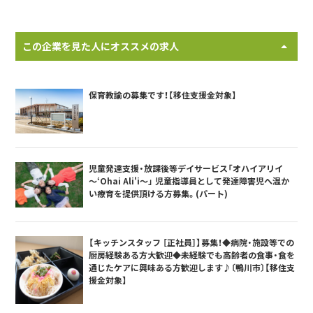
この企業を見た人にオススメの求人
保育教諭の募集です！【移住支援金対象】
児童発達支援・放課後等デイサービス「オハイアリイ
～‘Ohai Ali'i～」 児童指導員として発達障害児へ温か
い療育を提供頂ける方募集。(パート)
【キッチンスタッフ ［正社員］】募集！◆病院・施設等での
厨房経験ある方大歓迎◆未経験でも高齢者の食事・食を
通じたケアに興味ある方歓迎します♪〔鴨川市〕【移住支
援金対象】