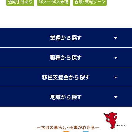
通勤手当あり
10人〜50人未満
香取・東総ゾーン
業種
から探す
職種
から探す
移住支援金
から探す
地域
から探す