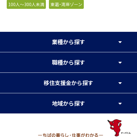
100人〜300人未満
東葛・湾岸ゾーン
業種
から探す
職種
から探す
移住支援金
から探す
地域
から探す