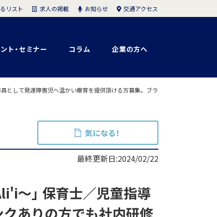
求人の掲載
お知らせ
交通アクセス
るリスト
ント・セミナー
コラム
企業の方へ
童指導員として発達障害児へ温かい療育を提供頂ける方募集。 ブラ
気になる！
最終更新日:2024/02/22
i'i～」 保育士／児童指導
ンクありの方でも社内研修