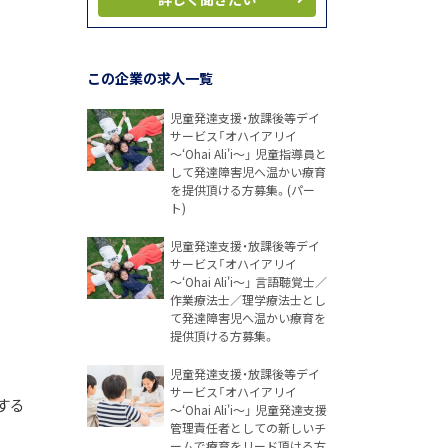
この企業の求人一覧
児童発達支援・放課後等デイ
サービス「オハイアリイ
～‘Ohai Ali'i～」 児童指導員と
して発達障害児へ温かい療育
を提供頂ける方募集。(パー
ト)
児童発達支援・放課後等デイ
サービス「オハイアリイ
～‘Ohai Ali'i～」 言語聴覚士／
作業療法士／理学療法士とし
て発達障害児へ温かい療育を
提供頂ける方募集。
児童発達支援・放課後等デイ
サービス「オハイアリイ
する
～‘Ohai Ali'i～」 児童発達支援
管理責任者としての新しいチ
ームで療育をリード頂ける方