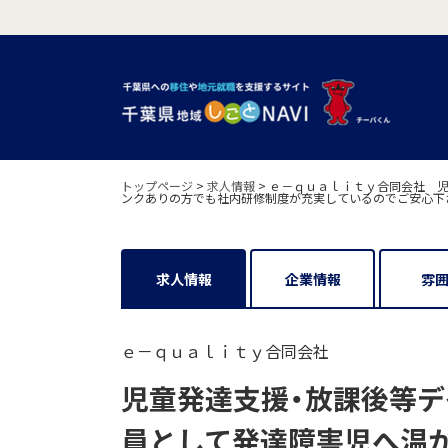
トップページ
>
求人情報
>
ｅ－ｑｕａｌｉｔｙ合同会社 児童
ンクありの方でも社内研修制度が充実しているのでご安心下
求人情報
企業情報
雰
ｅ－ｑｕａｌｉｔｙ合同会社
児童発達支援・放課後等デイサ
員として発達障害児へ温