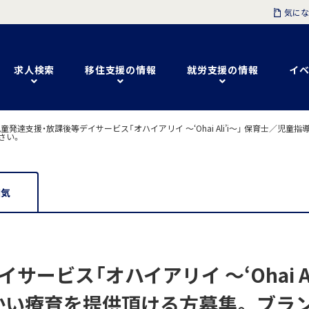
気にな
求人検索
移住支援の情報
就労支援の情報
イベ
発達支援・放課後等デイサービス「オハイアリイ ～‘Ohai Ali’i～」 保育士／児
さい。
囲気
ービス「オハイアリイ ～‘Ohai Al
かい療育を提供頂ける方募集。 ブラ