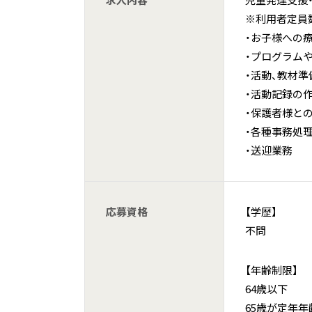
求人内容
児童発達支援
※利用者定員数
・お子様への
・プログラム
・活動、教材準
・活動記録の
・保護者様と
・各種事務処
・送迎業務
応募資格
【学歴】
不問
【年齢制限】
64歳以下
65歳が定年