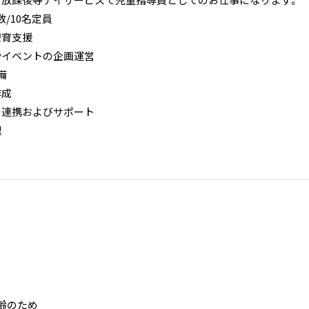
・放課後等デイサービスで児童指導員としてのお仕事になります。
/10名定員
療育支援
やイベントの企画運営
備
作成
の連携およびサポート
理
年齢のため