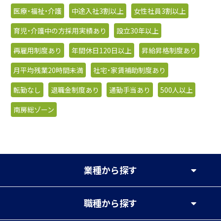
医療・福祉・介護
中途入社3割以上
女性社員3割以上
育児・介護中の方採用実績あり
設立30年以上
再雇用制度あり
年間休日120日以上
昇給昇格制度あり
月平均残業20時間未満
社宅・家賃補助制度あり
転勤なし
退職金制度あり
通勤手当あり
500人以上
南房総ゾーン
業種
から探す
職種
から探す