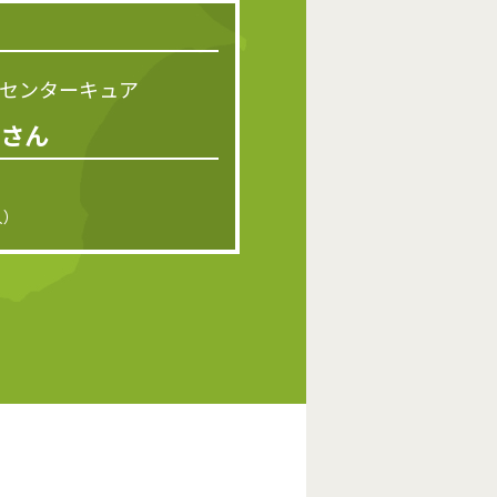
センターキュア
さん
）