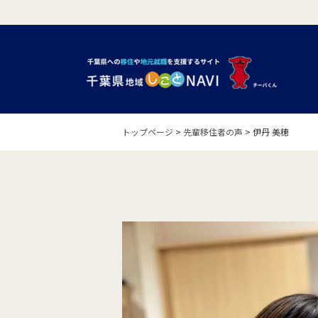
トップページ
>
先輩移住者の声
>
伊丹 美穂