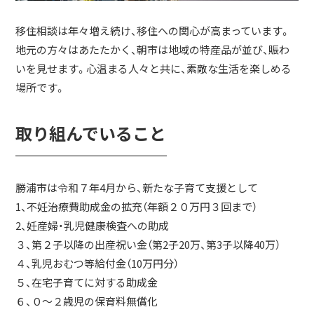
移住相談は年々増え続け、移住への関心が高まっています。
地元の方々はあたたかく、朝市は地域の特産品が並び、賑わ
いを見せます。心温まる人々と共に、素敵な生活を楽しめる
場所です。
取り組んでいること
￣￣￣￣￣￣￣￣￣
勝浦市は令和７年4月から、新たな子育て支援として
1、不妊治療費助成金の拡充（年額２０万円３回まで）
2、妊産婦・乳児健康検査への助成
３、第２子以降の出産祝い金（第2子20万、第3子以降40万）
４、乳児おむつ等給付金（10万円分）
５、在宅子育てに対する助成金
６、０～２歳児の保育料無償化