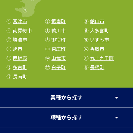
①
富津市
②
鋸南町
③
館山市
④
南房総市
⑤
鴨川市
⑥
大多喜町
⑦
勝浦市
⑧
御宿町
⑨
いすみ市
⑩
旭市
⑪
東庄町
⑫
香取市
⑬
匝瑳市
⑭
山武市
⑮
九十九里町
⑯
多古町
⑰
白子町
⑱
長柄町
⑲
長南町
業種
から探す
職種
から探す