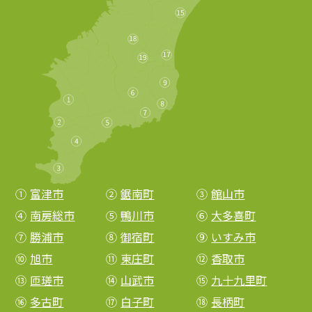
①
富津市
②
鋸南町
③
館山市
④
南房総市
⑤
鴨川市
⑥
大多喜町
⑦
勝浦市
⑧
御宿町
⑨
いすみ市
⑩
旭市
⑪
東庄町
⑫
香取市
⑬
匝瑳市
⑭
山武市
⑮
九十九里町
⑯
多古町
⑰
白子町
⑱
長柄町