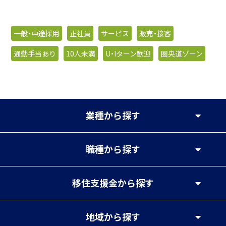
一般・中途採用
正社員
サービス
販売・接客
通勤手当あり
10人未満
U・Iターン歓迎
圏央道ゾーン
業種
から探す
職種
から探す
移住支援金
から探す
地域
から探す