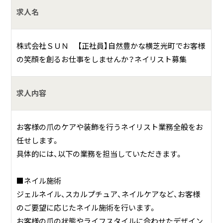
求人名
「お客様に癒しと美を提供する」という仕事は、単に外見を飾
るだけでなく、内面から輝く美しさを引き出すことだと考え
ています。施術を通して、お客様が心身ともにリフレッシュ
株式会社ＳＵＮ 【正社員】自然豊かな横芝光町でお客様
し、自信を取り戻していく姿を見ることは、何ものにも代え
の笑顔を創るお仕事をしませんか？ネイリスト募集
がたい喜びです。お客様の笑顔は、私たちにとって最高のや
りがいです。
求人内容
お客様の爪のケアや装飾を行うネイリスト業務全般をお
任せします。
具体的には、以下の業務を担当していただきます。
■ネイル施術
ジェルネイル、スカルプチュア、ネイルケアなど、お客様
のご要望に応じたネイル施術を行います。
お客様の爪の状態やライフスタイルに合わせたデザイン