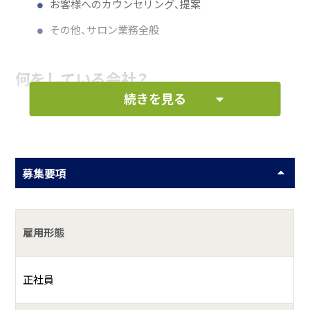
お客様へのカウンセリング、提案
その他、サロン業務全般
何をしている会社？
続きを見る
株式会社SUNはSalon Florenceを運営している企業です。
Florenceでの施術はネイル・本格マシン痩身エステ・韓国式
肌質改善トリートメント【セルマン】・WAX・光脱毛ができる
サロンです♪お客様お一人お一人のお悩みに合わせて施術
募集要項
を行います。
全ての施術で心がけている事はお客様の『理想』を確実に叶
えられるように向き合っております。キレイになって笑顔が
雇用形態
増えるお手伝いができたら幸せをモットーに活動していま
す。
正社員
具体的には？