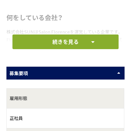
何をしている会社？
株式会社SUNはSalon Florenceを運営している企業です。
Florenceでの施術はネイル・本格マシン痩身エステ・韓国式
続きを見る
肌質改善トリートメント【セルマン】・WAX・光脱毛ができる
サロンです♪お客様お一人お一人のお悩みに合わせて施術
を行います。
全ての施術で心がけている事はお客様の『理想』を確実に叶
募集要項
えられるように向き合っております。キレイになって笑顔が
増えるお手伝いができたら幸せをモットーに活動していま
す。
雇用形態
具体的には？
正社員
「お客様に癒しと美を提供する」という仕事は、単に外見を飾
るだけでなく、内面から輝く美しさを引き出すことだと考え