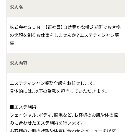
求人名
ています。施術を通して、お客様が心身ともにリフレッシュ
し、自信を取り戻していく姿を見ることは、何ものにも代え
がたい喜びです。お客様の笑顔は、私たちにとって最高のや
株式会社ＳＵＮ 【正社員】自然豊かな横芝光町でお客様
りがいです。
の笑顔を創るお仕事をしませんか？エステティシャン募
集
求人内容
エステティシャン業務全般をお任せします。
具体的には、以下の業務を担当していただきます。
■エステ施術
フェイシャル、ボディ、脱毛など、お客様のお肌や体の悩
みに合わせたエステ施術を行います。
お客様のお肌の状態や体質に合わせたメニューを提案し