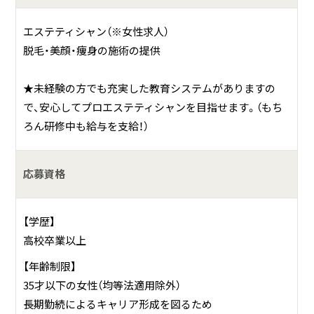
できます♪
↓
エステティシャン（※女性求人）
10:00 店内のお掃除、備品の準備・補充、消毒など
脱毛・美顔・痩身の施術の提供
↓
10:40 朝礼／本日来店されるお客様の予約とカウンセリン
★未経験の方でも充実した教育システムがありますの
グ状況を確認。スタッフ全員で共有します。
で、安心してプロエステティシャンを目指せます。（もち
↓
ろん研修中も給与を支給！）
11:00 開店／ご予約のお客様がご来店。カウンセリング、脱
毛・美顔・痩身のお手入れを行います。
応募資格
↓
13:00 休憩(90分)
↓
【学歴】
15:00 勉強・データチェック／美容や施術の勉強、担当のお
高校卒業以上
客様の予約やカルテチェックなど。空いた時間も、お客様の
【年齢制限】
ため、自分のために有効活用！
35才以下の女性（均等法適用除外）
↓
長期勤続によるキャリア形成を図るため
18:00 終礼／本日の振り返り、カルテ記入、明日の営業の準