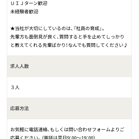
ＵＩＪターン歓迎
何をしている会社？
未経験者歓迎
43年の実績を誇る、お客様満足度97％のサロンを運営してい
★当社が大切にしているのは、『社員の育成』。
ます。
先輩方も面倒見が良く、質問すると手を止めてしっかり
全国におよそ100店舗を展開する当社。
と教えてくれる先輩ばかり！なんでも質問してください♪
一番の特徴は、脱毛、フェイシャル、痩身を一人のエステティ
シャンが行っていること。
求人人数
定期的な研修や社内共有で技術を高め、スキルアップできる
制度が整っています。
３人
今後も全国に続々と新店舗をオープンし、より多くのお客様
をキレイにしたいと考えています。
応募方法
具体的には？
お気軽に電話連絡、もしくは問い合わせフォームよりご
【5部門でNo.1を獲得】
応募ください。（電話は平日9：00～19：00）