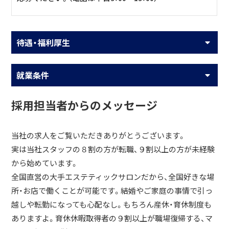
◆効果を実感できるエステサロン
◆接客満足度の高いエステサロン
◆紹介したいエステサロン
待遇・福利厚生
◆コスパの良いエステサロン
◆のりかえ満足度の高いエステサロン
就業条件
＜調査＞
方法:インターネット
採用担当者からのメッセージ
期間:2020年10月28日～30日
概要:エステサロン10社対象イメージ調査
当社の求人をご覧いただきありがとうございます。
対象:全国20代～50代の女性1012名
実は当社スタッフの８割の方が転職、９割以上の方が未経験
から始めています。
全国直営の大手エステティックサロンだから、全国好きな場
所・お店で働くことが可能です。結婚やご家庭の事情で引っ
越しや転勤になっても心配なし。もちろん産休・育休制度も
ありますよ。育休休暇取得者の９割以上が職場復帰する、マ