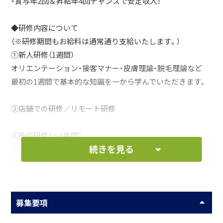
・賞与年2回＆昇給年4回チャンスで安定収入！
◆研修内容について
（※研修期間もお給料は通常通り支給いたします。）
①新人研修（1週間）
オリエンテーション・接客マナー・皮膚理論・脱毛理論など
最初の1週間で基本的な知識を一から学んでいただきます。
②店舗での研修／リモート研修
③技術研修（～1年間）
続きを見る
フェイシャル・痩身・基礎化粧品・メイクアップなどの技術を
身につけていただきます。あなたのペースに合わせて無理な
く丁寧に指導します。美容に興味がある方は楽しく学んでい
けますよ♪
募集要項
上記の研修を経て、まずは脱毛を希望するお客様を中心に担