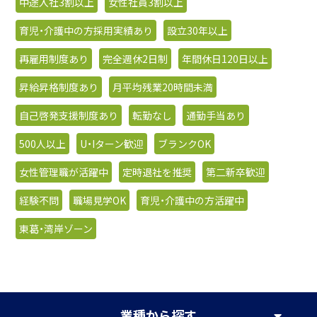
中途入社3割以上
女性社員3割以上
育児・介護中の方採用実績あり
設立30年以上
再雇用制度あり
完全週休2日制
年間休日120日以上
昇給昇格制度あり
月平均残業20時間未満
自己啓発支援制度あり
転勤なし
通勤手当あり
500人以上
U・Iターン歓迎
ブランクOK
女性管理職が活躍中
定時退社を推奨
第二新卒歓迎
経験不問
職場見学OK
育児・介護中の方活躍中
東葛・湾岸ゾーン
業種
から探す