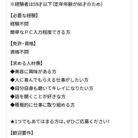
※経験者は59才以下（定年年齢が60才のため）
備
↓
【必要な経験】
19:00 退勤／1日のお仕事が終了！おつかれさまでした！
経験不問
簡単なＰＣ入力程度できる方
残業はほとんどありません。仕事後にディナーをしたり、買
【免許・資格】
い物をしたりとプライベートも充実できますよ♪
資格不問
【求める人材像】
お仕事の一例として、以下のような業務を想定し
◆美容に興味がある方
ています。
◆人に喜んでもらえる仕事がしたい方
◆自分自身も磨いてキレイになりたい方
受付、美容に関するアドバイス、カウンセリングなど
◆話を聞くことが好きな方
◆積極的に仕事に取り組める方
お客様への施術
カルテ記入（顧客管理）
★1つでもあてはまる方は、ぜひご応募ください！
その他付随する業務
【歓迎要件】