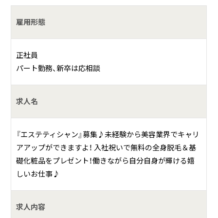
当していきます。
慣れてきたら、フェイシャル、痩身・・・とトータルに施術を行
雇用形態
えるよう、スキルを習得していきましょう！
また、定期的に技術・商品研修も行っていますので着実なス
正社員
キルアップが可能です。
パート勤務、新卒は応相談
★未経験入社でも、店長、マネージャー、インストラクターへ
のキャリアップが可能です！
求人名
★週に一度全員でミーティングを行います。社歴や年齢関係
なく、意見を発信できる環境です！
『エステティシャン』募集♪未経験から美容業界でキャリ
★やる気がUPするスタッフ向けのキャンペーンも毎月実施！
アアップができますよ！ 入社祝いで無料の全身脱毛＆基
モチベーションアップ♪
礎化粧品をプレゼント！働きながら自分自身が輝ける嬉
しいお仕事♪
具体的には？
一日の仕事の流れ（例）
求人内容
09:30 出社／遅番の日は通勤ラッシュに巻き込まれず出勤