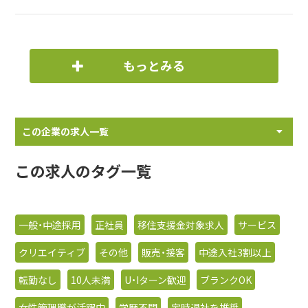
もっとみる
この企業の求人一覧
この求人のタグ一覧
一般・中途採用
正社員
移住支援金対象求人
サービス
クリエイティブ
その他
販売・接客
中途入社3割以上
転勤なし
10人未満
U・Iターン歓迎
ブランクOK
女性管理職が活躍中
学歴不問
定時退社を推奨