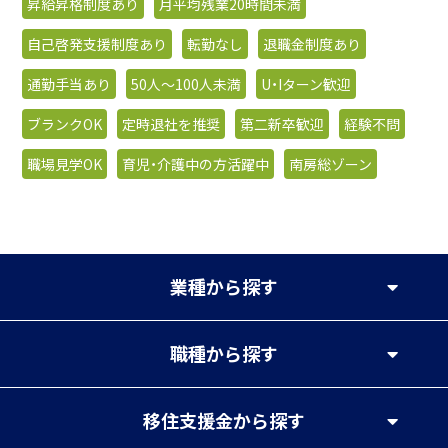
昇給昇格制度あり
月平均残業20時間未満
自己啓発支援制度あり
転勤なし
退職金制度あり
通勤手当あり
50人〜100人未満
U・Iターン歓迎
ブランクOK
定時退社を推奨
第二新卒歓迎
経験不問
職場見学OK
育児・介護中の方活躍中
南房総ゾーン
業種
から探す
職種
から探す
移住支援金
から探す