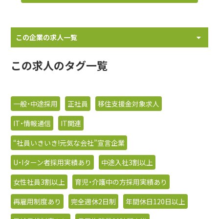
この企業の求人一覧
この求人のタグ一覧
一般・中途採用
正社員
移住支援金対象求人
IT・情報通信
IT関連
“社員いきいき!元気な会社”宣言企業
U・Iターン者採用実績あり
中途入社3割以上
女性社員3割以上
育児・介護中の方採用実績あり
再雇用制度あり
完全週休2日制
年間休日120日以上