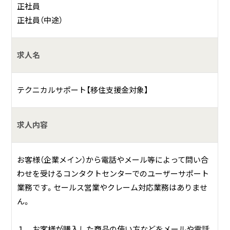
正社員
テクニカルサポート業務
正社員（中途）
障害対応／品質テスト業務
求人名
何をしている会社？
テクニカルサポート【移住支援金対象】
株式会社インターコム（パソコン通信ソフト 売上26年連続
No.1）の業務の一端を担い、 ソフトウェア開発、テスト支援、
コールセンター、導入支援、梱包配送業務を行っています。
求人内容
お客様（企業メイン）から電話やメール等によって問い合
わせを受けるコンタクトセンターでのユーザーサポート
業務です。セールス営業やクレーム対応業務はありませ
ん。
１．お客様が購入した商品の使い方などをメールや電話