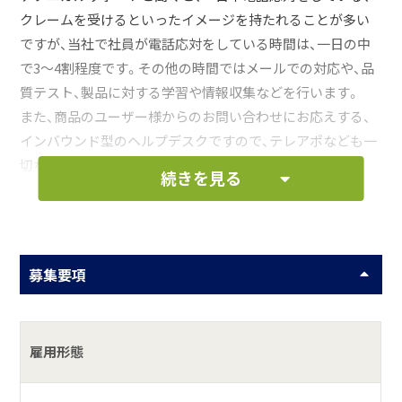
クレームを受けるといったイメージを持たれることが多い
ですが、当社で社員が電話応対をしている時間は、一日の中
で3～4割程度です。その他の時間ではメールでの対応や、品
質テスト、製品に対する学習や情報収集などを行います。
また、商品のユーザー様からのお問い合わせにお応えする、
インバウンド型のヘルプデスクですので、テレアポなども一
切なく、クレーム対応をするわけでもありません。
続きを見る
入社後にはITの基礎知識習得からしっかりと研修を行うの
で、未経験でも安心して働くことができます。お客様との意
思の疎通がスムーズになると、上達を実感することができま
募集要項
す！
お仕事の一例として、以下のような業務を想定し
雇用形態
ています。