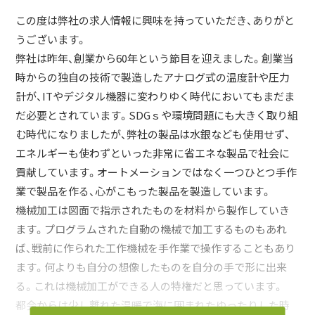
この度は弊社の求人情報に興味を持っていただき、ありがと
うございます。
弊社は昨年、創業から60年という節目を迎えました。創業当
時からの独自の技術で製造したアナログ式の温度計や圧力
計が、ITやデジタル機器に変わりゆく時代においてもまだま
だ必要とされています。SDGｓや環境問題にも大きく取り組
む時代になりましたが、弊社の製品は水銀なども使用せず、
エネルギーも使わずといった非常に省エネな製品で社会に
貢献しています。オートメーションではなく一つひとつ手作
業で製品を作る、心がこもった製品を製造しています。
機械加工は図面で指示されたものを材料から製作していき
ます。プログラムされた自動の機械で加工するものもあれ
ば、戦前に作られた工作機械を手作業で操作することもあり
ます。何よりも自分の想像したものを自分の手で形に出来
る。これは機械加工ができる人の特権だと思っています。
都会からは少し離れた温暖で海に囲まれたゆったりした時