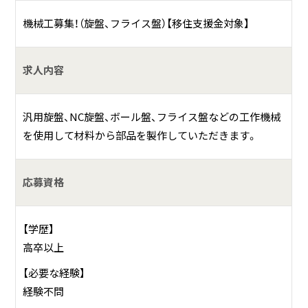
工業用計測器を製造しています。部品加工から部品組み立
て、調整までオーダーメイドで製造しています。
機械工募集！（旋盤、フライス盤）【移住支援金対象】
具体的には？
求人内容
当社は、温度や圧力を計測する機器を開発・提供しているト
ップメーカーです。
汎用旋盤、NC旋盤、ボール盤、フライス盤などの工作機械
特に、ギヤレスの温度計測器・圧力計測器に関してはパイオ
を使用して材料から部品を製作していただきます。
ニアでもあり、リーディングカンパニーとして、多くのお客
様のニーズにお応えしております。当社の製品が活躍する分
野は、電力・ガス等のエネルギー、石油・化学プラント、造船、
応募資格
舶用エンジン、機械装置、食品・薬品、工場設備、ビル設備など
多岐に渡り、国内外のビジネスはもとより、社会のインフラ
【学歴】
も今日まで支えて参りました。私共が生産する製品の特長
高卒以上
は、その高い耐久性にあります。振動、脈動など過酷な環境下
においても長寿命と高い再現性を維持し、多くのお客様から
【必要な経験】
ご好評をいただいております。
経験不問