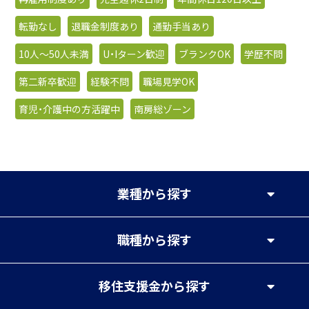
転勤なし
退職金制度あり
通勤手当あり
10人〜50人未満
U・Iターン歓迎
ブランクOK
学歴不問
第二新卒歓迎
経験不問
職場見学OK
育児・介護中の方活躍中
南房総ゾーン
業種
から探す
職種
から探す
移住支援金
から探す