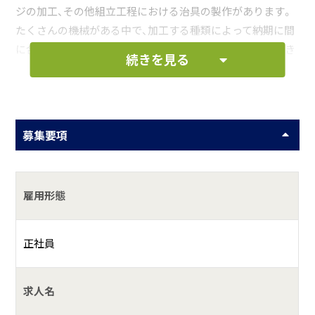
ジの加工、その他組立工程における治具の製作があります。
たくさんの機械がある中で、加工する種類によって納期に間
に合うように順番を組み立てていく必要があり、部品ができ
続きを見る
る満足感と自分で工程を組み立てて納期を達成させられる
面白さがあります。初めは先輩のやり方を見て学んでいただ
きますが、どんどん出来ることと新しいアイデアを発信して
実現してもらいたいと思います。
募集要項
お仕事の一例として、以下のような業務を想定し
ています。
雇用形態
機械加工業務
正社員
何をしている会社？
求人名