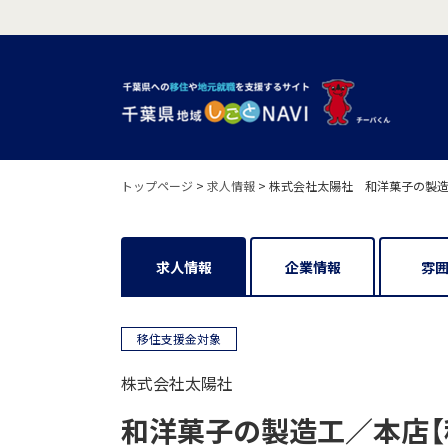
トップページ
>
求人情報
>
株式会社太陽社 和洋菓子の製造
求人情報
企業情報
雰
移住支援金対象
株式会社太陽社
和洋菓子の製造工／本店【