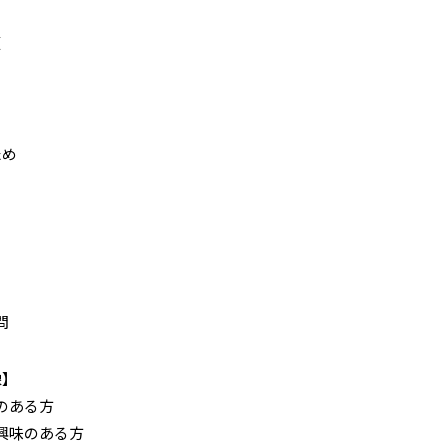
須
ため
問
】
のある方
興味のある方