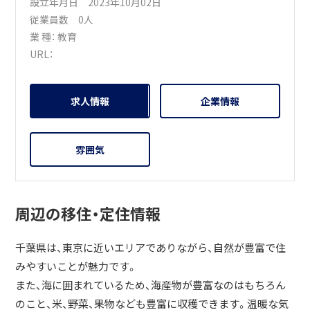
設立年月日 2023年10月02日
れる人材や個性といったものを客観的に捉え、児童一人ひと
従業員数 0人
りの個性を伸ばしつつ、中高生になった際にも自分自身が気
業 種：
教育
が付いていない・設計しきれていない将来のビジョンをご両
URL：
親と共に描きながら長期に渡ってお子さんの療育プログラ
ムとして提供していきたいと考えております。 事業所責任者
と児童発達支援管理責任者の顔と方針が見える、安心してお
求人情報
企業情報
子さんを預けられる、長期的に信頼をしてもらえる事業所に
していきたいです。
雰囲気
周辺の移住・定住情報
千葉県は、東京に近いエリアでありながら、自然が豊富で住
みやすいことが魅力です。
また、海に囲まれているため、海産物が豊富なのはもちろん
のこと、米、野菜、果物なども豊富に収穫できます。温暖な気