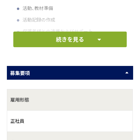
活動、教材準備
活動記録の作成
保護者様との連携およびサポート
続きを見る
何をしている会社？
e-quality合同会社は、児童福祉事業を主幹とし、また医療機
募集要項
器業コンサルテーションを行っている福祉と医療に貢献す
る会社です。
雇用形態
正社員