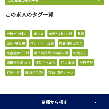
この企業の求人一覧
この求人のタグ一覧
一般・中途採用
正社員
医療・福祉・介護
教育
医療・福祉職
ベンチャー企業
再雇用制度あり
完全週休2日制
月平均残業20時間未満
転勤なし
退職金制度あり
通勤手当あり
10人未満
学歴不問
経験不問
職場見学OK
東葛・湾岸ゾーン
業種
から探す