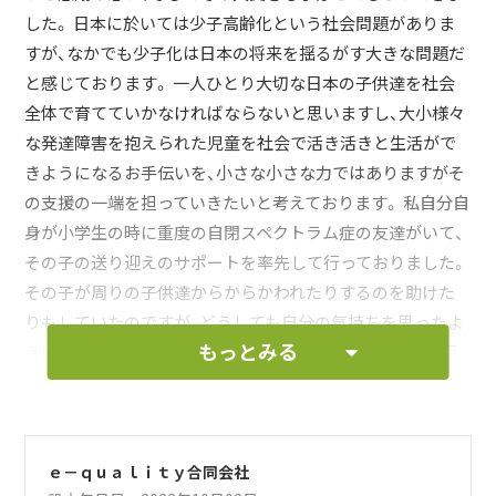
した。 日本に於いては少子高齢化という社会問題がありま
すが、なかでも少子化は日本の将来を揺るがす大きな問題だ
と感じております。 一人ひとり大切な日本の子供達を社会
全体で育てていかなければならないと思いますし、大小様々
な発達障害を抱えられた児童を社会で活き活きと生活がで
きようになるお手伝いを、小さな小さな力ではありますがそ
の支援の一端を担っていきたいと考えております。 私自分自
身が小学生の時に重度の自閉スペクトラム症の友達がいて、
その子の送り迎えのサポートを率先して行っておりました。
その子が周りの子供達からからかわれたりするのを助けた
りもしていたのですが、どうしても自分の気持ちを思ったよ
もっとみる
うに表現できないその子が可哀想でならなかったのを鮮明
に覚えております。 今では学問も進み、幼児期に適切な訓練
を行えば、ある程度の自立した社会生活を送れるようになれ
る事を知り、一人でも多くの子供に支援の手が回ればと思っ
ております。 また、私自身の社会経験をもとに社会で求めら
ｅ－ｑｕａｌｉｔｙ合同会社