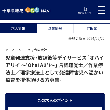
気になるリスト
求人情報
企業情報
雰囲気
最終更新日:2024/02/22
ｅ－ｑｕａｌｉｔｙ合同会社
児童発達支援・放課後等デイサービス「オハイ
アリイ ～‘Ohai Ali'i～」 言語聴覚士／作業療
法士／理学療法士として発達障害児へ温かい
療育を提供頂ける方募集。
この求人のポイント