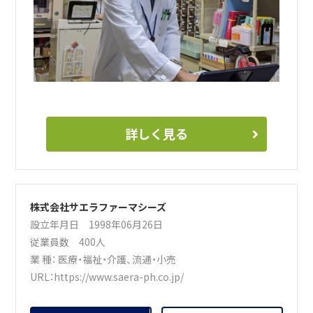
詳しく見る
株式会社サエラファーマシーズ
設立年月日 1998年06月26日
従業員数 400人
業 種：
医療・福祉・介護
、
流通・小売
URL：
https://www.saera-ph.co.jp/