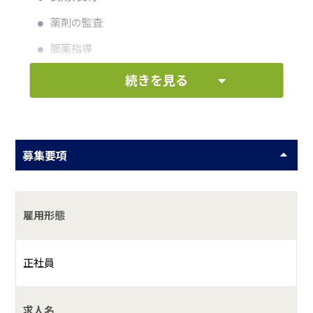
薬剤の監査
服薬指導
薬歴記録の作成
続きを見る
何をしている会社？
募集要項
患者様の健康を手厚くサポートする地域に密着した保険調
剤薬局です。
具体的には？
雇用形態
サエラ薬局グループは関西を中心に約７０店舗の保険調剤
薬局チェーンを展開中の会社です。在宅治療をはじめ、予防
正社員
医学や運動療法、食事療法など様々な面から地域の皆様をサ
ポートすることが出来るかかりつけ薬局・薬剤師として、地
求人名