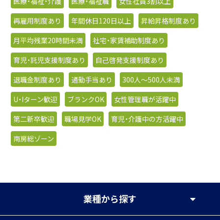
医療・福祉・介護
医療・福祉職
女性社員3割以上
再雇用制度あり
年間休日120日以上
昇給昇格制度あり
月平均残業20時間未満
社宅・家賃補助制度あり
育児・託児支援制度あり
自己啓発支援制度あり
退職金制度あり
通勤手当あり
300人〜500人未満
U・Iターン歓迎
ブランクOK
女性管理職が活躍中
第二新卒歓迎
職場見学OK
育児・介護中の方活躍中
南房総ゾーン
業種
から探す