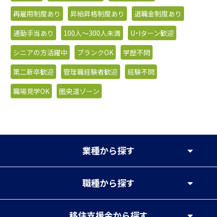
再雇用制度あり
昇給昇格制度あり
退職金制度あり
通勤手当あり
100人〜300人未満
U・Iターン歓迎
シニアの方活躍中
ブランクOK
学歴不問
第二新卒歓迎
管理職経験者歓迎
経験不問
職場見学OK
圏央道ゾーン
業種
から探す
職種
から探す
移住支援金
から探す