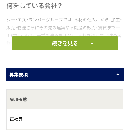
何をしている会社？
シー・エス・ランバーグループでは、木材の仕入れから、加工・
販売・物流さらにその先の建築や不動産の販売・賃貸まで一
手に担えるグループの強みを活かし、木材を通じて地域の皆
続きを見る
様の住まいづくりに貢献します。
具体的には？
当社は木材のプレカットメーカーです。プレカット加工と
募集要項
は、建築現場に搬入する前に、工場で原材料（材木・合板等）を
必要寸法に切断し、材木と材木の接合部分を加工することで
す。プレカットにより、建築現場での加工作業がなくなり木
雇用形態
屑等の産業廃棄物を削減できることから環境にもやさしい
手法です。また、大工職人の不足、高齢化進んでいる中、工期
の短縮にもつながるプレカットは、木造建築にとって、欠か
正社員
せない役割を担っています。