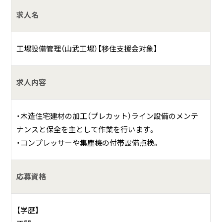
求人名
当社グループで展開している事業は、炭素を貯蔵する働きの
ある木材資源を有効活用していくビジネスモデルとなって
おり、事業の発展を通じて、地球環境の維持、特に地球温暖化
工場設備管理（山武工場）【移住支援金対象】
防止に対して、積極的にその役割を果たしてまいります。そ
の他グループ会社８社で、木材の製材、加工、配送、建築、不動
求人内容
産販売、不動産賃貸の事業を首都圏に特化して展開してお
り、木材の流通を通して社会に貢献してまります。
・木造住宅建材の加工（プレカット）ライン設備のメンテ
ナンスと保全を主として作業を行います。
・コンプレッサーや集塵機の付帯設備点検。
応募資格
【学歴】