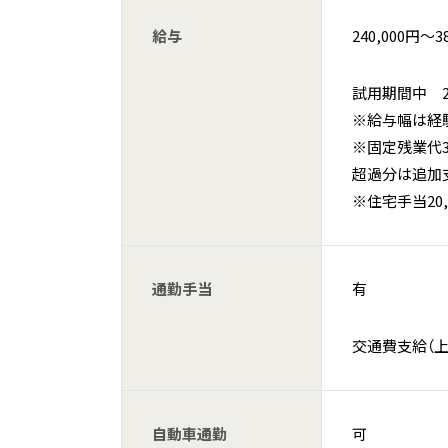
給与
240,000円〜3
試用期間中 240
※給与幅は経
※固定残業代3
超過分は追加
※住宅手当20,
通勤手当
有
交通費支給（上限
自動車通勤
可