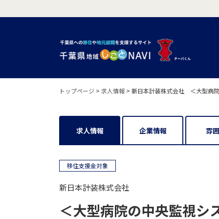
トップページ
>
求人情報
>
新日本計装株式会社 ＜大型病院
求人情報
企業情報
雰
移住支援金対象
新日本計装株式会社
＜大型病院の中央監視シス