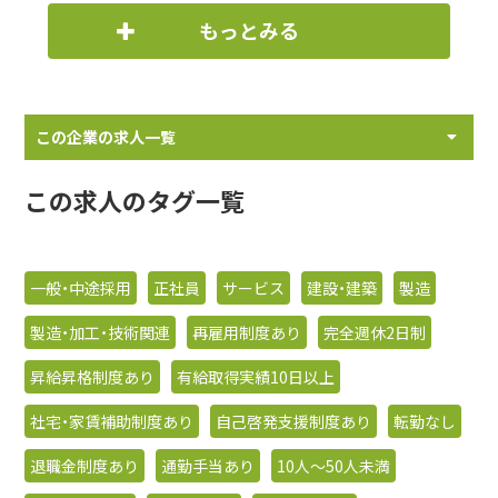
もっとみる
この企業の求人一覧
この求人のタグ一覧
一般・中途採用
正社員
サービス
建設・建築
製造
製造・加工・技術関連
再雇用制度あり
完全週休2日制
昇給昇格制度あり
有給取得実績10日以上
社宅・家賃補助制度あり
自己啓発支援制度あり
転勤なし
退職金制度あり
通勤手当あり
10人〜50人未満