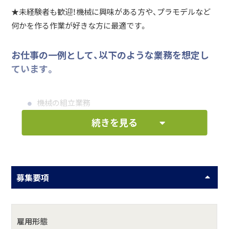
★未経験者も歓迎！機械に興味がある方や、プラモデルなど
何かを作る作業が好きな方に最適です。
お仕事の一例として、以下のような業務を想定し
ています。
機械の組立業務
続きを見る
その他付随する業務
何をしている会社？
募集要項
株式会社 ミヤザキテックは、大型天井クレーンをはじめとす
る各種産業設備機械の設計･製作をおこなっております。大
手メーカー等をメインに製鉄関連設備及び自動化、省力化装
雇用形態
置の「設計」「製缶」「溶接」「機械加工」「組立」まで一貫した生